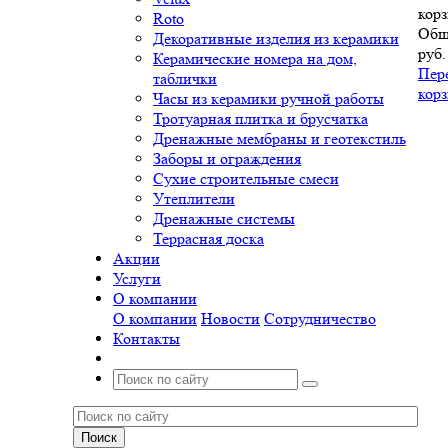
корз
Roto
Общ
Декоративные изделия из керамики
руб.
Керамические номера на дом,
Пер
таблички
кор
Часы из керамики ручной работы
Тротуарная плитка и брусчатка
Дренажные мембраны и геотекстиль
Заборы и ограждения
Сухие строительные смеси
Утеплители
Дренажные системы
Террасная доска
Акции
Услуги
О компании
О компании
Новости
Сотрудничество
Контакты