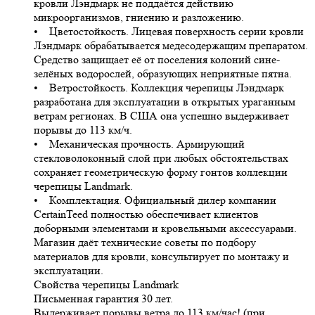
кровли Лэндмарк не поддаётся действию
микроорганизмов, гниению и разложению.
• Цветостойкость. Лицевая поверхность серии кровли
Лэндмарк обрабатывается медесодержащим препаратом.
Средство защищает её от поселения колоний сине-
зелёных водорослей, образующих неприятные пятна.
• Ветростойкость. Коллекция черепицы Лэндмарк
разработана для эксплуатации в открытых ураганным
ветрам регионах. В США она успешно выдерживает
порывы до 113 км/ч.
• Механическая прочность. Армирующий
стекловолоконный слой при любых обстоятельствах
сохраняет геометрическую форму гонтов коллекции
черепицы Landmark.
• Комплектация. Официальный дилер компании
CertainTeed полностью обеспечивает клиентов
доборными элементами и кровельными аксессуарами.
Магазин даёт технические советы по подбору
материалов для кровли, консультирует по монтажу и
эксплуатации.
Свойства черепицы Landmark
Письменная гарантия 30 лет.
Выдерживает порывы ветра до 113 км/час! (при