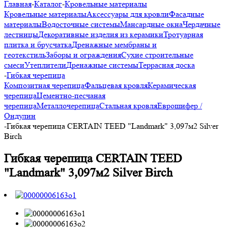
Главная
-
Каталог
-
Кровельные материалы
Кровельные материалы
Аксессуары для кровли
Фасадные
материалы
Водосточные системы
Мансардные окна
Чердачные
лестницы
Декоративные изделия из керамики
Тротуарная
плитка и брусчатка
Дренажные мембраны и
геотекстиль
Заборы и ограждения
Сухие строительные
смеси
Утеплители
Дренажные системы
Террасная доска
-
Гибкая черепица
Композитная черепица
Фальцевая кровля
Керамическая
черепица
Цементно-песчаная
черепица
Металлочерепица
Стальная кровля
Еврошифер /
Ондулин
-
Гибкая черепица CERTAIN TEED "Landmark" 3,097м2 Silver
Birch
Гибкая черепица CERTAIN TEED
"Landmark" 3,097м2 Silver Birch