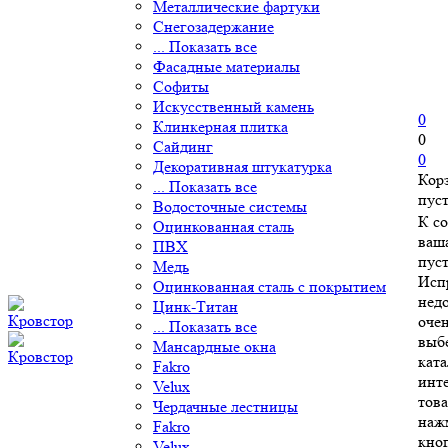
Металлические фартуки
Снегозадержание
... Показать все
Фасадные материалы
Софиты
Искусственный камень
0
Клинкерная плитка
0
Сайдинг
0
Декоративная штукатурка
Кор
... Показать все
пус
Водосточные системы
К с
Оцинкованная сталь
ваш
ПВХ
пуст
Медь
Исп
Оцинкованная сталь с покрытием
нед
Цинк-Титан
очен
... Показать все
выб
Мансардные окна
ката
Fakro
инт
Velux
това
Чердачные лестницы
наж
Fakro
кно
Velux