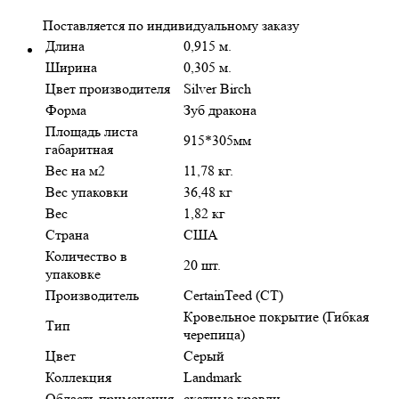
Поставляется по индивидуальному заказу
Длина
0,915 м.
Ширина
0,305 м.
Цвет производителя
Silver Birch
Форма
Зуб дракона
Площадь листа
915*305мм
габаритная
Вес на м2
11,78 кг.
Вес упаковки
36,48 кг
Вес
1,82 кг
Страна
США
Количество в
20 шт.
упаковке
Производитель
CertainTeed (CT)
Кровельное покрытие (Гибкая
Тип
черепица)
Цвет
Серый
Коллекция
Landmark
Область применения
скатные кровли