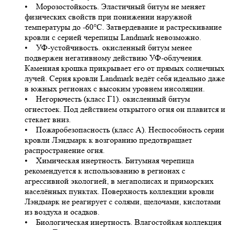
• Морозостойкость. Эластичный битум не меняет
физических свойств при понижении наружной
температуры до -60°C. Затвердевание и растрескивание
кровли с серией черепицы Landmark невозможно.
• УФ-устойчивость. окисленный битум менее
подвержен негативному действию УФ-облучения.
Каменная крошка прикрывает его от прямых солнечных
лучей. Серия кровли Landmark ведёт себя идеально даже
в южных регионах с высоким уровнем инсоляции.
• Негорючесть (класс Г1). окисленный битум
огнестоек. Под действием открытого огня он плавится и
стекает вниз.
• Пожаробезопасность (класс А). Неспособность серии
кровли Лэндмарк к возгоранию предотвращает
распространение огня.
• Химическая инертность. Битумная черепица
рекомендуется к использованию в регионах с
агрессивной экологией, в мегаполисах и приморских
населённых пунктах. Поверхность коллекции кровли
Лэндмарк не реагирует с солями, щелочами, кислотами
из воздуха и осадков.
• Биологическая инертность. Влагостойкая коллекция