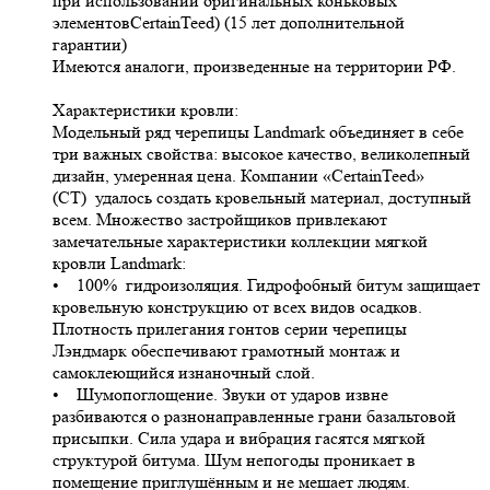
при использовании оригинальных коньковых
элементовCertainTeed) (15 лет дополнительной
гарантии)
Имеются аналоги, произведенные на территории РФ.
Характеристики кровли:
Модельный ряд черепицы Landmark объединяет в себе
три важных свойства: высокое качество, великолепный
дизайн, умеренная цена. Компании «CertainTeed»
(CT) удалось создать кровельный материал, доступный
всем. Множество застройщиков привлекают
замечательные характеристики коллекции мягкой
кровли Landmark:
• 100% гидроизоляция. Гидрофобный битум защищает
кровельную конструкцию от всех видов осадков.
Плотность прилегания гонтов серии черепицы
Лэндмарк обеспечивают грамотный монтаж и
самоклеющийся изнаночный слой.
• Шумопоглощение. Звуки от ударов извне
разбиваются о разнонаправленные грани базальтовой
присыпки. Сила удара и вибрация гасятся мягкой
структурой битума. Шум непогоды проникает в
помещение приглушённым и не мешает людям.