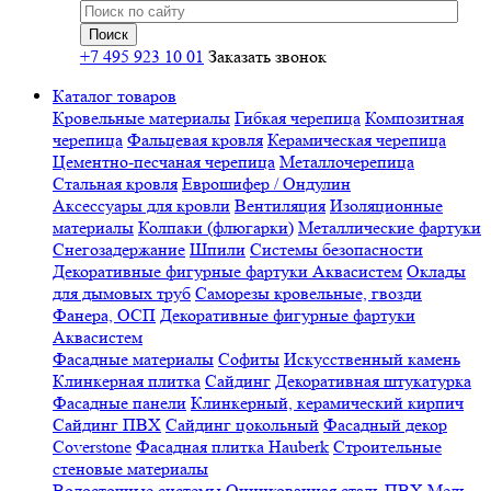
+7 495 923 10 01
Заказать звонок
Каталог товаров
Кровельные материалы
Гибкая черепица
Композитная
черепица
Фальцевая кровля
Керамическая черепица
Цементно-песчаная черепица
Металлочерепица
Стальная кровля
Еврошифер / Ондулин
Аксессуары для кровли
Вентиляция
Изоляционные
материалы
Колпаки (флюгарки)
Металлические фартуки
Снегозадержание
Шпили
Системы безопасности
Декоративные фигурные фартуки Аквасистем
Оклады
для дымовых труб
Саморезы кровельные, гвозди
Фанера, ОСП
Декоративные фигурные фартуки
Аквасистем
Фасадные материалы
Софиты
Искусственный камень
Клинкерная плитка
Сайдинг
Декоративная штукатурка
Фасадные панели
Клинкерный, керамический кирпич
Сайдинг ПВХ
Сайдинг цокольный
Фасадный декор
Coverstone
Фасадная плитка Hauberk
Строительные
стеновые материалы
Водосточные системы
Оцинкованная сталь
ПВХ
Медь