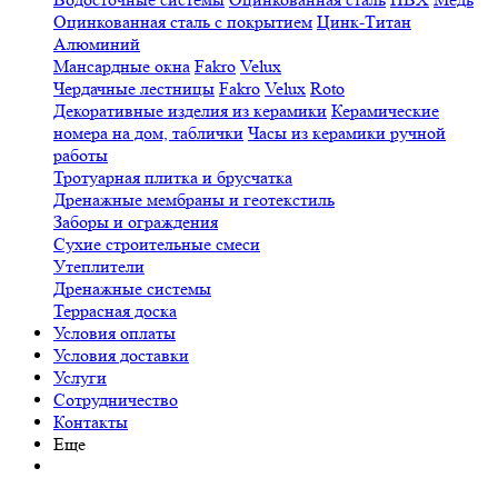
Оцинкованная сталь с покрытием
Цинк-Титан
Алюминий
Мансардные окна
Fakro
Velux
Чердачные лестницы
Fakro
Velux
Roto
Декоративные изделия из керамики
Керамические
номера на дом, таблички
Часы из керамики ручной
работы
Тротуарная плитка и брусчатка
Дренажные мембраны и геотекстиль
Заборы и ограждения
Сухие строительные смеси
Утеплители
Дренажные системы
Террасная доска
Условия оплаты
Условия доставки
Услуги
Сотрудничество
Контакты
Еще