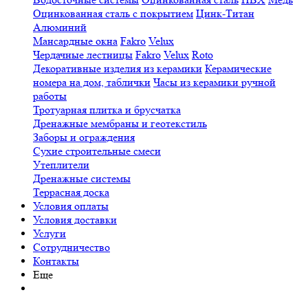
Оцинкованная сталь с покрытием
Цинк-Титан
Алюминий
Мансардные окна
Fakro
Velux
Чердачные лестницы
Fakro
Velux
Roto
Декоративные изделия из керамики
Керамические
номера на дом, таблички
Часы из керамики ручной
работы
Тротуарная плитка и брусчатка
Дренажные мембраны и геотекстиль
Заборы и ограждения
Сухие строительные смеси
Утеплители
Дренажные системы
Террасная доска
Условия оплаты
Условия доставки
Услуги
Сотрудничество
Контакты
Еще