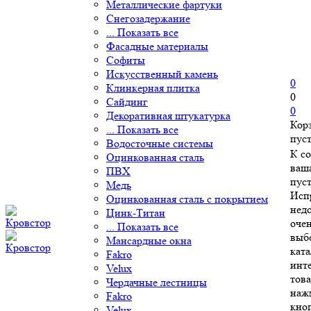
Металлические фартуки
Снегозадержание
... Показать все
Фасадные материалы
Софиты
Искусственный камень
0
Клинкерная плитка
0
Сайдинг
0
Декоративная штукатурка
Кор
... Показать все
пус
Водосточные системы
К с
Оцинкованная сталь
ваш
ПВХ
пуст
Медь
Исп
Оцинкованная сталь с покрытием
нед
Цинк-Титан
очен
... Показать все
выб
Мансардные окна
ката
Fakro
инт
Velux
това
Чердачные лестницы
наж
Fakro
кно
Velux