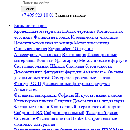
+7 495 923 10 01
Заказать звонок
Каталог товаров
Кровельные материалы
Гибкая черепица
Композитная
черепица
Фальцевая кровля
Керамическая черепица
Цементно-песчаная черепица
Металлочерепица
Стальная кровля
Еврошифер / Ондулин
Аксессуары для кровли
Вентиляция
Изоляционные
материалы
Колпаки (флюгарки)
Металлические фартуки
Снегозадержание
Шпили
Системы безопасности
Декоративные фигурные фартуки Аквасистем
Оклады
для дымовых труб
Саморезы кровельные, гвозди
Фанера, ОСП
Декоративные фигурные фартуки
Аквасистем
Фасадные материалы
Софиты
Искусственный камень
Клинкерная плитка
Сайдинг
Декоративная штукатурка
Фасадные панели
Клинкерный, керамический кирпич
Сайдинг ПВХ
Сайдинг цокольный
Фасадный декор
Coverstone
Фасадная плитка Hauberk
Строительные
стеновые материалы
Водосточные системы
Оцинкованная сталь
ПВХ
Медь