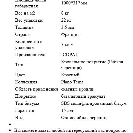
1000*317 мм
габаритная
Вес на м2
8 кг
Вес упаковки
22 кг
Толщина
3,5 мм
Страна
Франция
Количество в
3 кв.м.
упаковке
Производитель
ICOPAL
Кровельное покрытие (Гибкая
Тип
черепица)
Цвет
Красный
Коллекция
Plano Tema
Область применения
скатные кровли
Покрытие
базальтовый гранулят
Тип битума
SBS модифицированный битум
Гарантия
15 лет
Вид
Однослойная черепица
Вы можете задать любой интересующий вас вопрос по