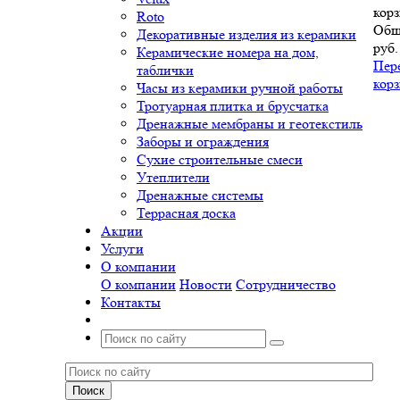
корз
Roto
Общ
Декоративные изделия из керамики
руб.
Керамические номера на дом,
Пер
таблички
кор
Часы из керамики ручной работы
Тротуарная плитка и брусчатка
Дренажные мембраны и геотекстиль
Заборы и ограждения
Сухие строительные смеси
Утеплители
Дренажные системы
Террасная доска
Акции
Услуги
О компании
О компании
Новости
Сотрудничество
Контакты