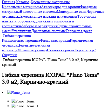
Главная
-
Каталог
-
Кровельные материалы
Кровельные материалы
Аксессуары для кровли
Фасадные
материалы
Водосточные системы
Мансардные окна
Чердачные
лестницы
Декоративные изделия из керамики
Тротуарная
плитка и брусчатка
Дренажные мембраны и
геотекстиль
Заборы и ограждения
Сухие строительные
смеси
Утеплители
Дренажные системы
Террасная доска
-
Гибкая черепица
Композитная черепица
Фальцевая кровля
Керамическая
черепица
Цементно-песчаная
черепица
Металлочерепица
Стальная кровля
Еврошифер /
Ондулин
-
Гибкая черепица ICOPAL "Plano Tema" 3.0 м2, Кирпично-
красный
Гибкая черепица ICOPAL "Plano Tema"
3.0 м2, Кирпично-красный