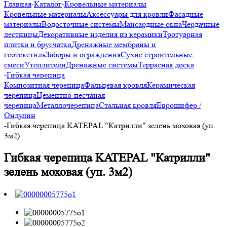
Главная
-
Каталог
-
Кровельные материалы
Кровельные материалы
Аксессуары для кровли
Фасадные
материалы
Водосточные системы
Мансардные окна
Чердачные
лестницы
Декоративные изделия из керамики
Тротуарная
плитка и брусчатка
Дренажные мембраны и
геотекстиль
Заборы и ограждения
Сухие строительные
смеси
Утеплители
Дренажные системы
Террасная доска
-
Гибкая черепица
Композитная черепица
Фальцевая кровля
Керамическая
черепица
Цементно-песчаная
черепица
Металлочерепица
Стальная кровля
Еврошифер /
Ондулин
-
Гибкая черепица KATEPAL "Катрилли" зелень моховая (уп.
3м2)
Гибкая черепица KATEPAL "Катрилли"
зелень моховая (уп. 3м2)