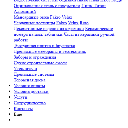
Оцинкованная сталь с покрытием
Цинк-Титан
Алюминий
Мансардные окна
Fakro
Velux
Чердачные лестницы
Fakro
Velux
Roto
Декоративные изделия из керамики
Керамические
номера на дом, таблички
Часы из керамики ручной
работы
Тротуарная плитка и брусчатка
Дренажные мембраны и геотекстиль
Заборы и ограждения
Сухие строительные смеси
Утеплители
Дренажные системы
Террасная доска
Условия оплаты
Условия доставки
Услуги
Сотрудничество
Контакты
Еще