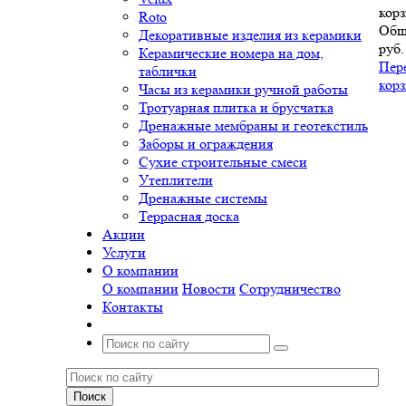
корз
Roto
Общ
Декоративные изделия из керамики
руб.
Керамические номера на дом,
Пер
таблички
кор
Часы из керамики ручной работы
Тротуарная плитка и брусчатка
Дренажные мембраны и геотекстиль
Заборы и ограждения
Сухие строительные смеси
Утеплители
Дренажные системы
Террасная доска
Акции
Услуги
О компании
О компании
Новости
Сотрудничество
Контакты