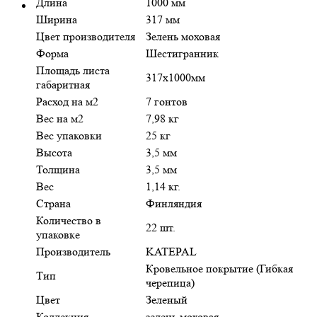
Длина
1000 мм
Ширина
317 мм
Цвет производителя
Зелень моховая
Форма
Шестигранник
Площадь листа
317х1000мм
габаритная
Расход на м2
7 гонтов
Вес на м2
7,98 кг
Вес упаковки
25 кг
Высота
3,5 мм
Толщина
3,5 мм
Вес
1,14 кг.
Страна
Финляндия
Количество в
22 шт.
упаковке
Производитель
KATEPAL
Кровельное покрытие (Гибкая
Тип
черепица)
Цвет
Зеленый
Коллекция
зелень моховая