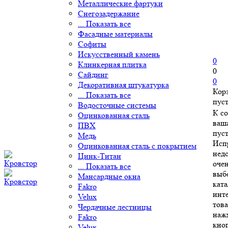
Металлические фартуки
Снегозадержание
... Показать все
Фасадные материалы
Софиты
Искусственный камень
0
Клинкерная плитка
0
Сайдинг
0
Декоративная штукатурка
Кор
... Показать все
пус
Водосточные системы
К с
Оцинкованная сталь
ваш
ПВХ
пуст
Медь
Исп
Оцинкованная сталь с покрытием
нед
Цинк-Титан
очен
... Показать все
выб
Мансардные окна
ката
Fakro
инт
Velux
това
Чердачные лестницы
наж
Fakro
кно
Velux