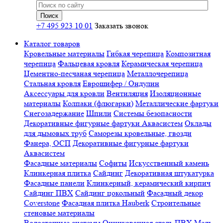
+7 495 923 10 01
Заказать звонок
Каталог товаров
Кровельные материалы
Гибкая черепица
Композитная
черепица
Фальцевая кровля
Керамическая черепица
Цементно-песчаная черепица
Металлочерепица
Стальная кровля
Еврошифер / Ондулин
Аксессуары для кровли
Вентиляция
Изоляционные
материалы
Колпаки (флюгарки)
Металлические фартуки
Снегозадержание
Шпили
Системы безопасности
Декоративные фигурные фартуки Аквасистем
Оклады
для дымовых труб
Саморезы кровельные, гвозди
Фанера, ОСП
Декоративные фигурные фартуки
Аквасистем
Фасадные материалы
Софиты
Искусственный камень
Клинкерная плитка
Сайдинг
Декоративная штукатурка
Фасадные панели
Клинкерный, керамический кирпич
Сайдинг ПВХ
Сайдинг цокольный
Фасадный декор
Coverstone
Фасадная плитка Hauberk
Строительные
стеновые материалы
Водосточные системы
Оцинкованная сталь
ПВХ
Медь