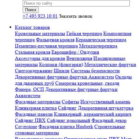
+7 495 923 10 01
Заказать звонок
Каталог товаров
Кровельные материалы
Гибкая черепица
Композитная
черепица
Фальцевая кровля
Керамическая черепица
Цементно-песчаная черепица
Металлочерепица
Стальная кровля
Еврошифер / Ондулин
Аксессуары для кровли
Вентиляция
Изоляционные
материалы
Колпаки (флюгарки)
Металлические фартуки
Снегозадержание
Шпили
Системы безопасности
Декоративные фигурные фартуки Аквасистем
Оклады
для дымовых труб
Саморезы кровельные, гвозди
Фанера, ОСП
Декоративные фигурные фартуки
Аквасистем
Фасадные материалы
Софиты
Искусственный камень
Клинкерная плитка
Сайдинг
Декоративная штукатурка
Фасадные панели
Клинкерный, керамический кирпич
Сайдинг ПВХ
Сайдинг цокольный
Фасадный декор
Coverstone
Фасадная плитка Hauberk
Строительные
стеновые материалы
Водосточные системы
Оцинкованная сталь
ПВХ
Медь