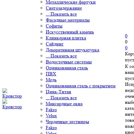
Металлические фартуки
Снегозадержание
... Показать все
Фасадные материалы
Софиты
Искусственный камень
0
Клинкерная плитка
0
Сайдинг
0
Декоративная штукатурка
Кор
... Показать все
пус
Водосточные системы
К с
Оцинкованная сталь
ваш
ПВХ
пуст
Медь
Исп
Оцинкованная сталь с покрытием
нед
Цинк-Титан
очен
... Показать все
выб
Мансардные окна
ката
Fakro
инт
Velux
това
Чердачные лестницы
наж
Fakro
кно
Velux