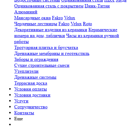
Оцинкованная сталь с покрытием
Цинк-Титан
Алюминий
Мансардные окна
Fakro
Velux
Чердачные лестницы
Fakro
Velux
Roto
Декоративные изделия из керамики
Керамические
номера на дом, таблички
Часы из керамики ручной
работы
Тротуарная плитка и брусчатка
Дренажные мембраны и геотекстиль
Заборы и ограждения
Сухие строительные смеси
Утеплители
Дренажные системы
Террасная доска
Условия оплаты
Условия доставки
Услуги
Сотрудничество
Контакты
Еще