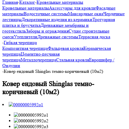
Главная
-
Каталог
-
Кровельные материалы
Кровельные материалы
Аксессуары для кровли
Фасадные
материалы
Водосточные системы
Мансардные окна
Чердачные
лестницы
Декоративные изделия из керамики
Тротуарная
плитка и брусчатка
Дренажные мембраны и
геотекстиль
Заборы и ограждения
Сухие строительные
смеси
Утеплители
Дренажные системы
Террасная доска
-
Гибкая черепица
Композитная черепица
Фальцевая кровля
Керамическая
черепица
Цементно-песчаная
черепица
Металлочерепица
Стальная кровля
Еврошифер /
Ондулин
-
Ковер ендовый Shinglas темно-коричневый (10м2)
Ковер ендовый Shinglas темно-
коричневый (10м2)