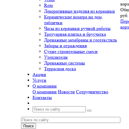
корз
Roto
Общ
Декоративные изделия из керамики
руб.
Керамические номера на дом,
Пер
таблички
кор
Часы из керамики ручной работы
Тротуарная плитка и брусчатка
Дренажные мембраны и геотекстиль
Заборы и ограждения
Сухие строительные смеси
Утеплители
Дренажные системы
Террасная доска
Акции
Услуги
О компании
О компании
Новости
Сотрудничество
Контакты