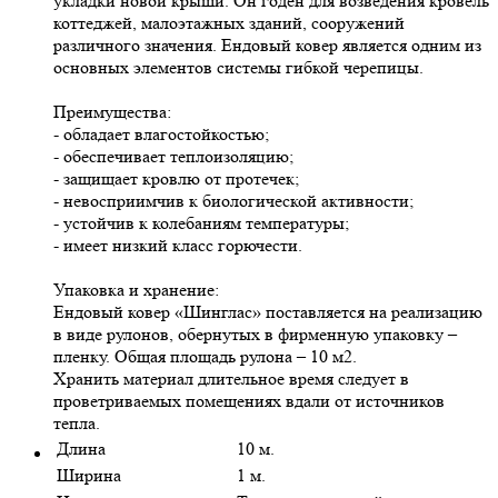
укладки новой крыши. Он годен для возведения кровель
коттеджей, малоэтажных зданий, сооружений
различного значения. Ендовый ковер является одним из
основных элементов системы гибкой черепицы.
Преимущества:
- обладает влагостойкостью;
- обеспечивает теплоизоляцию;
- защищает кровлю от протечек;
- невосприимчив к биологической активности;
- устойчив к колебаниям температуры;
- имеет низкий класс горючести.
Упаковка и хранение:
Ендовый ковер «Шинглас» поставляется на реализацию
в виде рулонов, обернутых в фирменную упаковку –
пленку. Общая площадь рулона – 10 м2.
Хранить материал длительное время следует в
проветриваемых помещениях вдали от источников
тепла.
Длина
10 м.
Ширина
1 м.