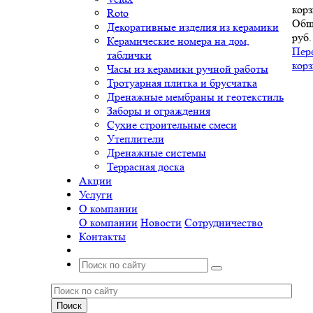
корз
Roto
Общ
Декоративные изделия из керамики
руб.
Керамические номера на дом,
Пер
таблички
кор
Часы из керамики ручной работы
Тротуарная плитка и брусчатка
Дренажные мембраны и геотекстиль
Заборы и ограждения
Сухие строительные смеси
Утеплители
Дренажные системы
Террасная доска
Акции
Услуги
О компании
О компании
Новости
Сотрудничество
Контакты