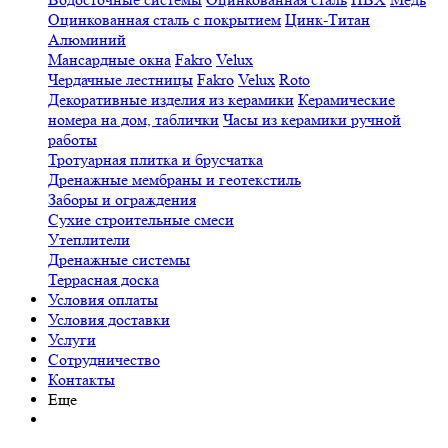
Оцинкованная сталь с покрытием
Цинк-Титан
Алюминий
Мансардные окна
Fakro
Velux
Чердачные лестницы
Fakro
Velux
Roto
Декоративные изделия из керамики
Керамические
номера на дом, таблички
Часы из керамики ручной
работы
Тротуарная плитка и брусчатка
Дренажные мембраны и геотекстиль
Заборы и ограждения
Сухие строительные смеси
Утеплители
Дренажные системы
Террасная доска
Условия оплаты
Условия доставки
Услуги
Сотрудничество
Контакты
Еще