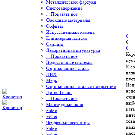
Металлические фартуки
Снегозадержание
... Показать все
Фасадные материалы
Софиты
Искусственный камень
0
Клинкерная плитка
0
Сайдинг
0
Декоративная штукатурка
Кор
... Показать все
пус
Водосточные системы
К с
Оцинкованная сталь
ваш
ПВХ
пуст
Медь
Исп
Оцинкованная сталь с покрытием
нед
Цинк-Титан
очен
... Показать все
выб
Мансардные окна
ката
Fakro
инт
Velux
това
Чердачные лестницы
наж
Fakro
кно
Velux