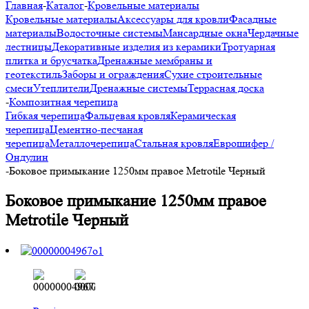
Главная
-
Каталог
-
Кровельные материалы
Кровельные материалы
Аксессуары для кровли
Фасадные
материалы
Водосточные системы
Мансардные окна
Чердачные
лестницы
Декоративные изделия из керамики
Тротуарная
плитка и брусчатка
Дренажные мембраны и
геотекстиль
Заборы и ограждения
Сухие строительные
смеси
Утеплители
Дренажные системы
Террасная доска
-
Композитная черепица
Гибкая черепица
Фальцевая кровля
Керамическая
черепица
Цементно-песчаная
черепица
Металлочерепица
Стальная кровля
Еврошифер /
Ондулин
-
Боковое примыкание 1250мм правое Metrotile Черный
Боковое примыкание 1250мм правое
Metrotile Черный