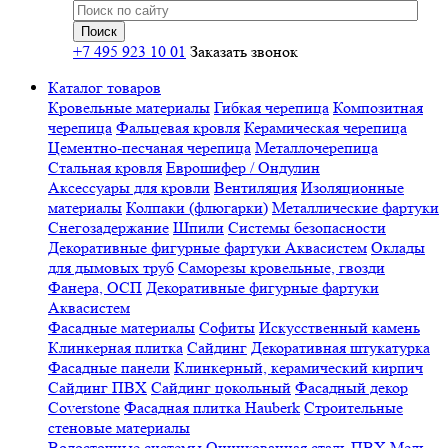
+7 495 923 10 01
Заказать звонок
Каталог товаров
Кровельные материалы
Гибкая черепица
Композитная
черепица
Фальцевая кровля
Керамическая черепица
Цементно-песчаная черепица
Металлочерепица
Стальная кровля
Еврошифер / Ондулин
Аксессуары для кровли
Вентиляция
Изоляционные
материалы
Колпаки (флюгарки)
Металлические фартуки
Снегозадержание
Шпили
Системы безопасности
Декоративные фигурные фартуки Аквасистем
Оклады
для дымовых труб
Саморезы кровельные, гвозди
Фанера, ОСП
Декоративные фигурные фартуки
Аквасистем
Фасадные материалы
Софиты
Искусственный камень
Клинкерная плитка
Сайдинг
Декоративная штукатурка
Фасадные панели
Клинкерный, керамический кирпич
Сайдинг ПВХ
Сайдинг цокольный
Фасадный декор
Coverstone
Фасадная плитка Hauberk
Строительные
стеновые материалы
Водосточные системы
Оцинкованная сталь
ПВХ
Медь