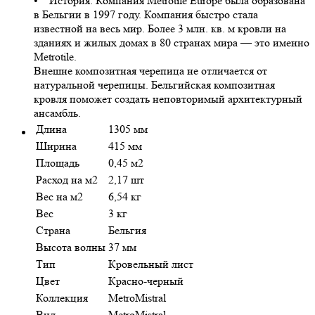
• История. Компания Metrotile Europe была образована
в Бельгии в 1997 году. Компания быстро стала
известной на весь мир. Более 3 млн. кв. м кровли на
зданиях и жилых домах в 80 странах мира — это именно
Metrotile.
Внешне композитная черепица не отличается от
натуральной черепицы. Бельгийская композитная
кровля поможет создать неповторимый архитектурный
ансамбль.
Длина
1305 мм
Ширина
415 мм
Площадь
0,45 м2
Расход на м2
2,17 шт
Вес на м2
6,54 кг
Вес
3 кг
Страна
Бельгия
Высота волны
37 мм
Тип
Кровельный лист
Цвет
Красно-черный
Коллекция
MetroMistral
Вид
MetroMistral