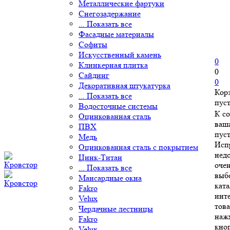
Металлические фартуки
Снегозадержание
... Показать все
Фасадные материалы
Софиты
Искусственный камень
0
Клинкерная плитка
0
Сайдинг
0
Декоративная штукатурка
Кор
... Показать все
пус
Водосточные системы
К с
Оцинкованная сталь
ваш
ПВХ
пуст
Медь
Исп
Оцинкованная сталь с покрытием
нед
Цинк-Титан
очен
... Показать все
выб
Мансардные окна
ката
Fakro
инт
Velux
това
Чердачные лестницы
наж
Fakro
кно
Velux