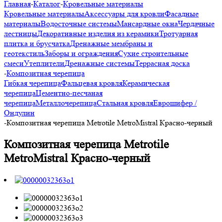
Главная
-
Каталог
-
Кровельные материалы
Кровельные материалы
Аксессуары для кровли
Фасадные
материалы
Водосточные системы
Мансардные окна
Чердачные
лестницы
Декоративные изделия из керамики
Тротуарная
плитка и брусчатка
Дренажные мембраны и
геотекстиль
Заборы и ограждения
Сухие строительные
смеси
Утеплители
Дренажные системы
Террасная доска
-
Композитная черепица
Гибкая черепица
Фальцевая кровля
Керамическая
черепица
Цементно-песчаная
черепица
Металлочерепица
Стальная кровля
Еврошифер /
Ондулин
-
Композитная черепица Metrotile MetroMistral Красно-черный
Композитная черепица Metrotile
MetroMistral Красно-черный