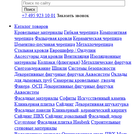
+7 495 923 10 01
Заказать звонок
Каталог товаров
Кровельные материалы
Гибкая черепица
Композитная
черепица
Фальцевая кровля
Керамическая черепица
Цементно-песчаная черепица
Металлочерепица
Стальная кровля
Еврошифер / Ондулин
Аксессуары для кровли
Вентиляция
Изоляционные
материалы
Колпаки (флюгарки)
Металлические фартуки
Снегозадержание
Шпили
Системы безопасности
Декоративные фигурные фартуки Аквасистем
Оклады
для дымовых труб
Саморезы кровельные, гвозди
Фанера, ОСП
Декоративные фигурные фартуки
Аквасистем
Фасадные материалы
Софиты
Искусственный камень
Клинкерная плитка
Сайдинг
Декоративная штукатурка
Фасадные панели
Клинкерный, керамический кирпич
Сайдинг ПВХ
Сайдинг цокольный
Фасадный декор
Coverstone
Фасадная плитка Hauberk
Строительные
стеновые материалы
Водосточные системы
Оцинкованная сталь
ПВХ
Медь