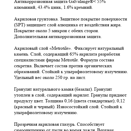
Антикоррозионная защита Galvalange®< 55%
алюминий, 43.4% цинк, 1.6% кремний.
Акриловая грунтовка. Защитное покрытие поверхности
(SPT) защищает слой алюцинка от воздействия жира.
Покрытие около 5 микрон с обеих сторон.
Дополнительная антикоррозионная защита.
Акриловый слой «Metrotile». Фиксирует натуральный
камень. Слой, содержащий 65% акрилата разработан
специалистами фирмы Metrotile. Формула состава
секретна. Включает состав против органических
образований. Стойкий к ультрафиолетовому излучению.
Удельный вес около 250 гр. на лист.
Гранулят натурального камня (базальт). Гранулят
утоплен в слой, содержащий акрилат. Гранулы придают
продукту цвет. Толщина 0,16 (цвета стандартные); 0,12
(красный и черный). Износостойкий слой. Стойкий к
ультрафиолетовому излучению.
Прозрачная акриловая глазурь. Способствует
самоочищению от пыли во время дождя. Верхнее