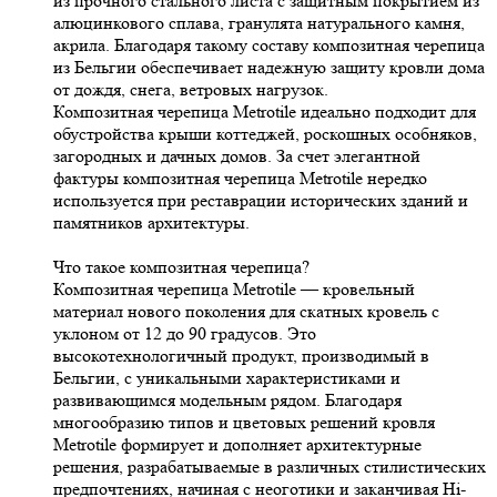
из прочного стального листа с защитным покрытием из
алюцинкового сплава, гранулята натурального камня,
акрила. Благодаря такому составу композитная черепица
из Бельгии обеспечивает надежную защиту кровли дома
от дождя, снега, ветровых нагрузок.
Композитная черепица Metrotile идеально подходит для
обустройства крыши коттеджей, роскошных особняков,
загородных и дачных домов. За счет элегантной
фактуры композитная черепица Metrotile нередко
используется при реставрации исторических зданий и
памятников архитектуры.
Что такое композитная черепица?
Композитная черепица Metrotile — кровельный
материал нового поколения для скатных кровель с
уклоном от 12 до 90 градусов. Это
высокотехнологичный продукт, производимый в
Бельгии, с уникальными характеристиками и
развивающимся модельным рядом. Благодаря
многообразию типов и цветовых решений кровля
Metrotile формирует и дополняет архитектурные
решения, разрабатываемые в различных стилистических
предпочтениях, начиная с неоготики и заканчивая Hi-