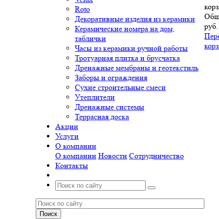
корз
Roto
Общ
Декоративные изделия из керамики
руб.
Керамические номера на дом,
Пер
таблички
кор
Часы из керамики ручной работы
Тротуарная плитка и брусчатка
Дренажные мембраны и геотекстиль
Заборы и ограждения
Сухие строительные смеси
Утеплители
Дренажные системы
Террасная доска
Акции
Услуги
О компании
О компании
Новости
Сотрудничество
Контакты