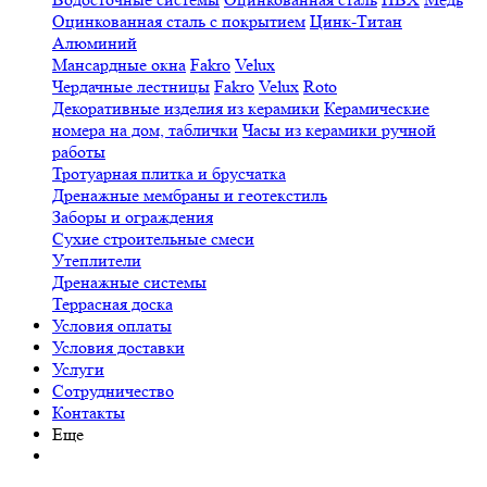
Оцинкованная сталь с покрытием
Цинк-Титан
Алюминий
Мансардные окна
Fakro
Velux
Чердачные лестницы
Fakro
Velux
Roto
Декоративные изделия из керамики
Керамические
номера на дом, таблички
Часы из керамики ручной
работы
Тротуарная плитка и брусчатка
Дренажные мембраны и геотекстиль
Заборы и ограждения
Сухие строительные смеси
Утеплители
Дренажные системы
Террасная доска
Условия оплаты
Условия доставки
Услуги
Сотрудничество
Контакты
Еще