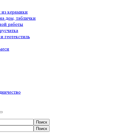
 из керамики
на дом, таблички
ной работы
русчатка
и геотекстиль
меси
дничество