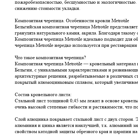
пожаробезопасностью, бесшумностью и экологичностью. М
снижению стоимости укладки.
Композитная черепица. Особенности кровли Metrotile
Бельгийская композитная черепица Metrotile представля
гранулята натурального камня, акрила. Благодаря такому
Композитная черепица Metrotile идеально подходит для 
черепица Metrotile нередко используется при реставраци
Что такое композитная черепица?
Композитная черепица Metrotile — кровельный материал 
Бельгии, с уникальными характеристиками и развивающи
архитектурные решения, разрабатываемые в различных стил
покрытый алюмоцинковым сплавом, который увеличивает
Состав кровельного листа:
Стальной лист толщиной 0,45 мм лежит в основе кровельн
очень высокой степенью гибкости и растяжимости, что поз
Слой алюцинка покрывает стальной лист с двух сторон. Э
алюминия и цинка является наилучшей, т.к. алюминий з
свойством катодной защиты обрезного края и царапин н