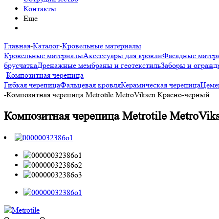
Контакты
Еще
Главная
-
Каталог
-
Кровельные материалы
Кровельные материалы
Аксессуары для кровли
Фасадные матер
брусчатка
Дренажные мембраны и геотекстиль
Заборы и огражд
-
Композитная черепица
Гибкая черепица
Фальцевая кровля
Керамическая черепица
Цеме
-
Композитная черепица Metrotile MetroViksen Красно-черный
Композитная черепица Metrotile MetroVik