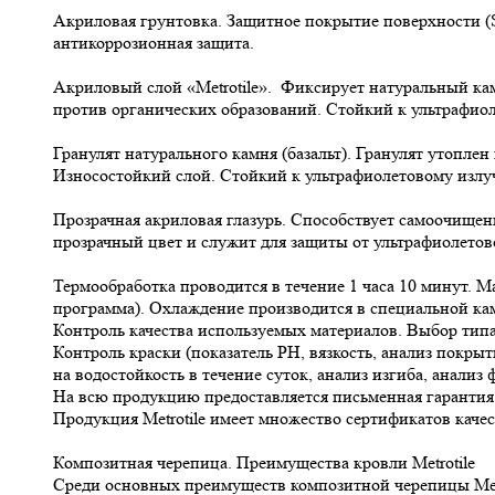
Акриловая грунтовка. Защитное покрытие поверхности (
антикоррозионная защита.
Акриловый слой «Metrotile». Фиксирует натуральный кам
против органических образований. Стойкий к ультрафиоле
Гранулят натурального камня (базальт). Гранулят утоплен
Износостойкий слой. Стойкий к ультрафиолетовому излу
Прозрачная акриловая глазурь. Способствует самоочищен
прозрачный цвет и служит для защиты от ультрафиолетов
Термообработка проводится в течение 1 часа 10 минут. 
программа). Охлаждение производится в специальной ка
Контроль качества используемых материалов. Выбор типа
Контроль краски (показатель РН, вязкость, анализ покры
на водостойкость в течение суток, анализ изгиба, анализ
На всю продукцию предоставляется письменная гарантия 
Продукция Metrotile имеет множество сертификатов качест
Композитная черепица. Преимущества кровли Metrotile
Среди основных преимуществ композитной черепицы Metro