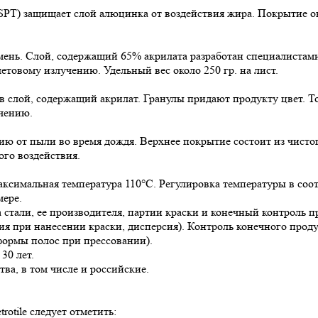
SPT) защищает слой алюцинка от воздействия жира. Покрытие ок
ень. Слой, содержащий 65% акрилата разработан специалистами 
товому излучению. Удельный вес около 250 гр. на лист.
 в слой, содержащий акрилат. Гранулы придают продукту цвет. То
чению.
ию от пыли во время дождя. Верхнее покрытие состоит из чисто
ого воздействия.
Максимальная температура 110°С. Регулировка температуры в со
мере.
 стали, ее производителя, партии краски и конечный контроль п
тия при нанесении краски, дисперсия). Контроль конечного прод
 формы полос при прессовании).
30 лет.
ва, в том числе и российские.
tile следует отметить: