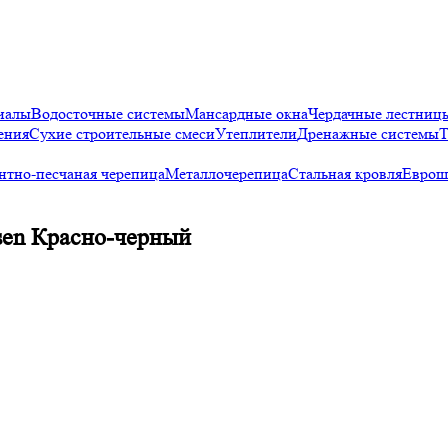
иалы
Водосточные системы
Мансардные окна
Чердачные лестниц
ения
Сухие строительные смеси
Утеплители
Дренажные системы
Т
нтно-песчаная черепица
Металлочерепица
Стальная кровля
Еврош
sen Красно-черный