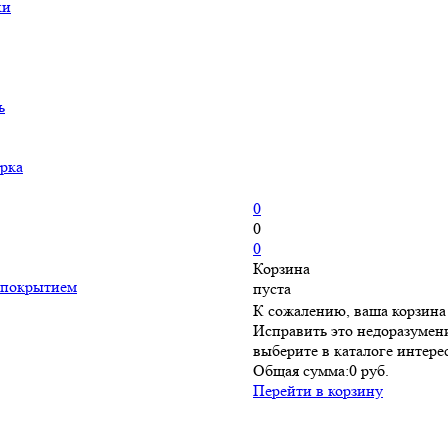
ки
ь
рка
0
0
0
Корзина
 покрытием
пуста
К сожалению, ваша корзина 
Исправить это недоразумени
выберите в каталоге интер
Общая сумма:
0 руб.
Перейти в корзину