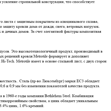
 усиление стропильной конструкции, что способствует
ого листа с защитным покрытием из алюцинкового сплава,
ю защиту кровли дома от дождя, снега, ветровых нагрузок.
 и дачных домов. За счет элегантной фактуры композитная
радусов. Это высокотехнологичный продукт, производимый в
х решений кровля Metrotile формирует и дополняет
-Tech. Metrotile имеет в основе стальной лист, с двух сторон
жесткость.. Сталь (пр-во Люксембург) марки ЕС3 обладает
,6 и 0,9 мм без изменения показателей качества продукта.
а в 1960-е годы компания Bethlehem Steel. Комбинация
нтикоррозийным свойствам, а цинк обладает уникальным
3.4% цинк, 1.6% кремний.