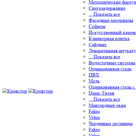
Металлические фарту
Снегозадержание
... Показать все
Фасадные материалы
Софиты
Искусственный камен
Клинкерная плитка
Сайдинг
Декоративная штукату
... Показать все
Водосточные системы
Оцинкованная сталь
ПВХ
Медь
Оцинкованная сталь с
Цинк-Титан
... Показать все
Мансардные окна
Fakro
Velux
Чердачные лестницы
Fakro
Velux