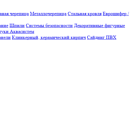
аная черепица
Металлочерепица
Стальная кровля
Еврошифер /
ание
Шпили
Системы безопасности
Декоративные фигурные
туки Аквасистем
анели
Клинкерный, керамический кирпич
Сайдинг ПВХ