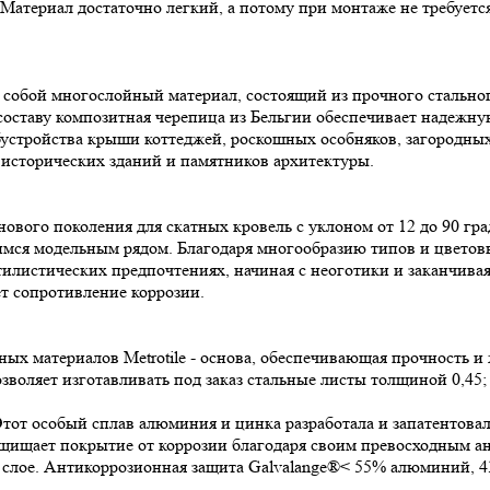
атериал достаточно легкий, а потому при монтаже не требуется
ет собой многослойный материал, состоящий из прочного стальн
 составу композитная черепица из Бельгии обеспечивает надежну
обустройства крыши коттеджей, роскошных особняков, загородных
и исторических зданий и памятников архитектуры.
нового поколения для скатных кровель с уклоном от 12 до 90 г
мся модельным рядом. Благодаря многообразию типов и цветовы
истических предпочтениях, начиная с неоготики и заканчивая Hi
 сопротивление коррозии.
ых материалов Metrotile - основа, обеспечивающая прочность и 
воляет изготавливать под заказ стальные листы толщиной 0,45; 0
тот особый сплав алюминия и цинка разработала и запатентовал
ащищает покрытие от коррозии благодаря своим превосходным а
а слое. Антикоррозионная защита Galvalange®< 55% алюминий, 4