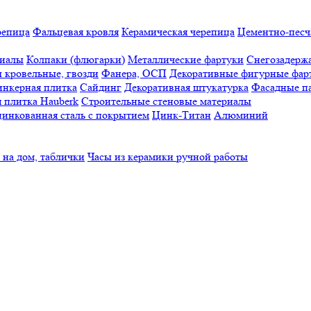
репица
Фальцевая кровля
Керамическая черепица
Цементно-песч
риалы
Колпаки (флюгарки)
Металлические фартуки
Снегозадерж
 кровельные, гвозди
Фанера, ОСП
Декоративные фигурные фар
нкерная плитка
Сайдинг
Декоративная штукатурка
Фасадные п
 плитка Hauberk
Строительные стеновые материалы
инкованная сталь с покрытием
Цинк-Титан
Алюминий
 на дом, таблички
Часы из керамики ручной работы