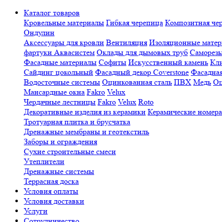
Каталог товаров
Кровельные материалы
Гибкая черепица
Композитная че
Ондулин
Аксессуары для кровли
Вентиляция
Изоляционные мате
фартуки Аквасистем
Оклады для дымовых труб
Саморезы
Фасадные материалы
Софиты
Искусственный камень
Кли
Сайдинг цокольный
Фасадный декор Coverstone
Фасадная
Водосточные системы
Оцинкованная сталь
ПВХ
Медь
Оц
Мансардные окна
Fakro
Velux
Чердачные лестницы
Fakro
Velux
Roto
Декоративные изделия из керамики
Керамические номера
Тротуарная плитка и брусчатка
Дренажные мембраны и геотекстиль
Заборы и ограждения
Сухие строительные смеси
Утеплители
Дренажные системы
Террасная доска
Условия оплаты
Условия доставки
Услуги
Сотрудничество