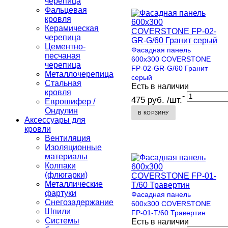
черепица
Фальцевая
кровля
Керамическая
черепица
Цементно-
Фасадная панель
песчаная
600х300 COVERSTONE
черепица
FP-02-GR-G/60 Гранит
Металлочерепица
серый
Стальная
Есть в наличии
кровля
-
475 руб. /шт.
Еврошифер /
Ондулин
В КОРЗИНУ
Аксессуары для
кровли
Вентиляция
Изоляционные
материалы
Колпаки
(флюгарки)
Металлические
фартуки
Фасадная панель
Снегозадержание
600х300 COVERSTONE
Шпили
FP-01-T/60 Травертин
Системы
Есть в наличии