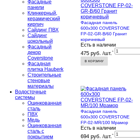
Фасадные
панели
Клинкерный,
керамический
Фасадная панель
кирпич
600х300 COVERSTONE
Сайдинг ПВХ
FP-02-GR-B/60 Гранит
Сайдинг
коричневый
цокольный
Есть в наличии
Фасадный
-
декор
475 руб. /шт.
Coverstone
В КОРЗИНУ
Фасадная
плитка Hauberk
Строительные
стеновые
материалы
Водосточные
системы
Оцинкованная
сталь
Фасадная панель
ПВХ
600х300 COVERSTONE
Медь
FP-02-MR/100 Мрамор
Оцинкованная
Есть в наличии
сталь с
-
694 руб. /шт.
покрытием