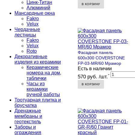
Цинк-Титан
В КОРЗИНУ
Алюминий
Мансардные окна
Fakro
Velux
Чердачные
лестницы
Fakro
Velux
Roto
Фасадная панель
Декоративные
600х300 COVERSTONE
изделия из керамики
FP-03-MR/60 Мрамор
Керамические
Есть в наличии
номера на дом,
-
570 руб. /шт.
таблички
Часы из
В КОРЗИНУ
керамики
ручной работы
Тротуарная плитка и
брусчатка
Дренажные
мембраны и
геотекстиль
Заборы и
ограждения