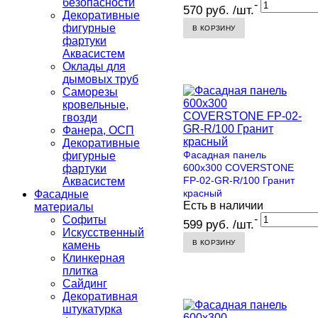
безопасности
-
570 руб. /шт.
Декоративные
фигурные
В КОРЗИНУ
фартуки
Аквасистем
Оклады для
дымовых труб
Саморезы
кровельные,
гвозди
Фанера, ОСП
Декоративные
Фасадная панель
фигурные
600х300 COVERSTONE
фартуки
FP-02-GR-R/100 Гранит
Аквасистем
красный
Фасадные
Есть в наличии
материалы
-
Софиты
599 руб. /шт.
Искусственный
В КОРЗИНУ
камень
Клинкерная
плитка
Сайдинг
Декоративная
штукатурка