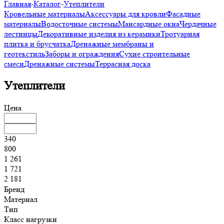
Главная
-
Каталог
-
Утеплители
Кровельные материалы
Аксессуары для кровли
Фасадные
материалы
Водосточные системы
Мансардные окна
Чердачные
лестницы
Декоративные изделия из керамики
Тротуарная
плитка и брусчатка
Дренажные мембраны и
геотекстиль
Заборы и ограждения
Сухие строительные
смеси
Дренажные системы
Террасная доска
Утеплители
Цена
340
800
1 261
1 721
2 181
Бренд
Материал
Тип
Класс нагрузки