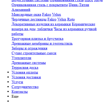
Оцинкованная сталь с покрытием
Цинк-Титан
Алюминий
Мансардные окна
Fakro
Velux
Чердачные лестницы
Fakro
Velux
Roto
Декоративные изделия из керамики
Керамические
номера на дом, таблички
Часы из керамики ручной
работы
Тротуарная плитка и брусчатка
Дренажные мембраны и геотекстиль
Заборы и ограждения
Сухие строительные смеси
Утеплители
Дренажные системы
Террасная доска
Условия оплаты
Условия доставки
Услуги
Сотрудничество
Контакты
Еще