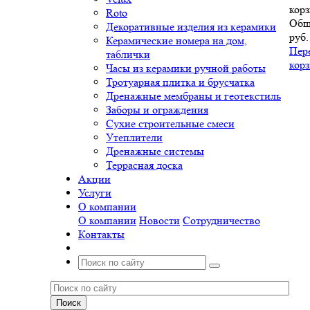
корз
Roto
Общ
Декоративные изделия из керамики
руб.
Керамические номера на дом,
Пер
таблички
кор
Часы из керамики ручной работы
Тротуарная плитка и брусчатка
Дренажные мембраны и геотекстиль
Заборы и ограждения
Сухие строительные смеси
Утеплители
Дренажные системы
Террасная доска
Акции
Услуги
О компании
О компании
Новости
Сотрудничество
Контакты