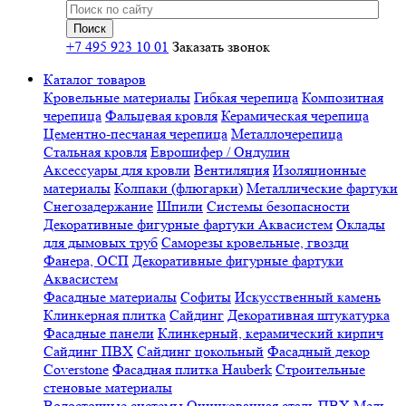
+7 495 923 10 01
Заказать звонок
Каталог товаров
Кровельные материалы
Гибкая черепица
Композитная
черепица
Фальцевая кровля
Керамическая черепица
Цементно-песчаная черепица
Металлочерепица
Стальная кровля
Еврошифер / Ондулин
Аксессуары для кровли
Вентиляция
Изоляционные
материалы
Колпаки (флюгарки)
Металлические фартуки
Снегозадержание
Шпили
Системы безопасности
Декоративные фигурные фартуки Аквасистем
Оклады
для дымовых труб
Саморезы кровельные, гвозди
Фанера, ОСП
Декоративные фигурные фартуки
Аквасистем
Фасадные материалы
Софиты
Искусственный камень
Клинкерная плитка
Сайдинг
Декоративная штукатурка
Фасадные панели
Клинкерный, керамический кирпич
Сайдинг ПВХ
Сайдинг цокольный
Фасадный декор
Coverstone
Фасадная плитка Hauberk
Строительные
стеновые материалы
Водосточные системы
Оцинкованная сталь
ПВХ
Медь