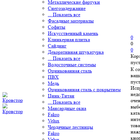
Металлические фартуки
Снегозадержание
... Показать все
Фасадные материалы
Софиты
Искусственный камень
0
Клинкерная плитка
0
Сайдинг
0
Декоративная штукатурка
Кор
... Показать все
пус
Водосточные системы
К с
Оцинкованная сталь
ваш
ПВХ
пуст
Медь
Исп
Оцинкованная сталь с покрытием
нед
Цинк-Титан
очен
... Показать все
выб
Мансардные окна
ката
Fakro
инт
Velux
това
Чердачные лестницы
наж
Fakro
кно
Velux