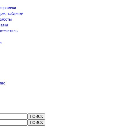
 керамики
ом, таблички
работы
чатка
отекстиль
и
тво