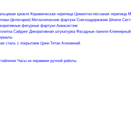
альцевая кровля
Керамическая черепица
Цементно-песчаная черепица
М
лпаки (флюгарки)
Металлические фартуки
Снегозадержание
Шпили
Сист
коративные фигурные фартуки Аквасистем
 плитка
Сайдинг
Декоративная штукатурка
Фасадные панели
Клинкерный
ериалы
ая сталь с покрытием
Цинк-Титан
Алюминий
 таблички
Часы из керамики ручной работы