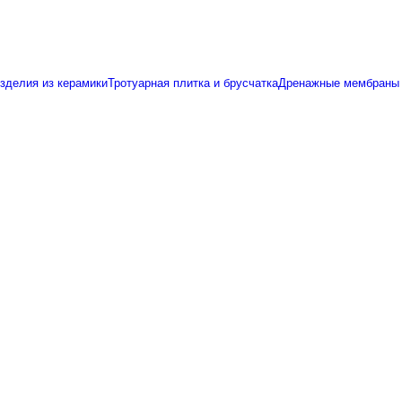
зделия из керамики
Тротуарная плитка и брусчатка
Дренажные мембраны