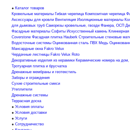
Каталог товаров
Кровельные материалы
Гибкая черепица
Композитная черепица
Ф
Аксессуары для кровли
Вентиляция
Изоляционные материалы
Ко
для дымовых труб
Саморезы кровельные, гвозди
Фанера, ОСП
Де
Фасадные материалы
Софиты
Искусственный камень
Клинкерная
Coverstone
Фасадная плитка Hauberk
Строительные стеновые мат
Водосточные системы
Оцинкованная сталь
ПВХ
Медь
Оцинкованн
Мансардные окна
Fakro
Velux
Чердачные лестницы
Fakro
Velux
Roto
Декоративные изделия из керамики
Керамические номера на дом,
Тротуарная плитка и брусчатка
Дренажные мембраны и геотекстиль
Заборы и ограждения
Сухие строительные смеси
Утеплители
Дренажные системы
Террасная доска
Условия оплаты
Условия доставки
Услуги
Сотрудничество
Контакты