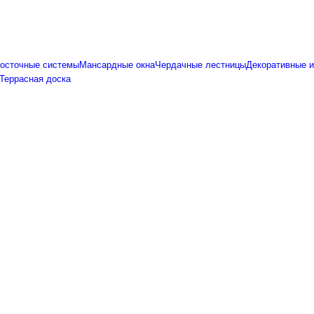
осточные системы
Мансардные окна
Чердачные лестницы
Декоративные и
Террасная доска