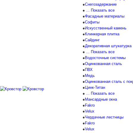
Снегозадержание
... Показать все
Фасадные материалы
Софиты
Искусственный камень
Клинкерная плитка
Сайдинг
Декоративная штукатурка
... Показать все
Водосточные системы
Оцинкованная сталь
ПВХ
Медь
Оцинкованная сталь с по
Цинк-Титан
... Показать все
Мансардные окна
Fakro
Velux
Чердачные лестницы
Fakro
Velux