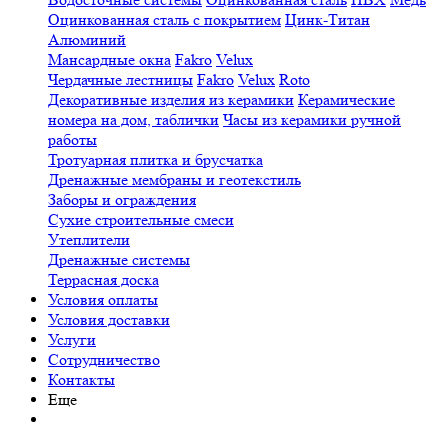
Оцинкованная сталь с покрытием
Цинк-Титан
Алюминий
Мансардные окна
Fakro
Velux
Чердачные лестницы
Fakro
Velux
Roto
Декоративные изделия из керамики
Керамические
номера на дом, таблички
Часы из керамики ручной
работы
Тротуарная плитка и брусчатка
Дренажные мембраны и геотекстиль
Заборы и ограждения
Сухие строительные смеси
Утеплители
Дренажные системы
Террасная доска
Условия оплаты
Условия доставки
Услуги
Сотрудничество
Контакты
Еще