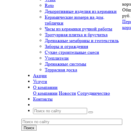
корз
Roto
Общ
Декоративные изделия из керамики
руб.
Керамические номера на дом,
Пер
таблички
кор
Часы из керамики ручной работы
Тротуарная плитка и брусчатка
Дренажные мембраны и геотекстиль
Заборы и ограждения
Сухие строительные смеси
Утеплители
Дренажные системы
Террасная доска
Акции
Услуги
О компании
О компании
Новости
Сотрудничество
Контакты