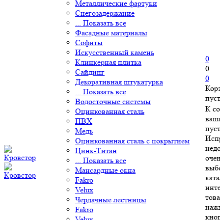
Металлические фартуки
Снегозадержание
... Показать все
Фасадные материалы
Софиты
Искусственный камень
0
Клинкерная плитка
0
Сайдинг
0
Декоративная штукатурка
Кор
... Показать все
пус
Водосточные системы
К с
Оцинкованная сталь
ваш
ПВХ
пуст
Медь
Исп
Оцинкованная сталь с покрытием
нед
Цинк-Титан
очен
... Показать все
выб
Мансардные окна
ката
Fakro
инт
Velux
това
Чердачные лестницы
наж
Fakro
кно
Velux