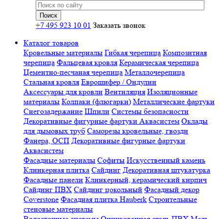
+7 495 923 10 01
Заказать звонок
Каталог товаров
Кровельные материалы
Гибкая черепица
Композитная
черепица
Фальцевая кровля
Керамическая черепица
Цементно-песчаная черепица
Металлочерепица
Стальная кровля
Еврошифер / Ондулин
Аксессуары для кровли
Вентиляция
Изоляционные
материалы
Колпаки (флюгарки)
Металлические фартуки
Снегозадержание
Шпили
Системы безопасности
Декоративные фигурные фартуки Аквасистем
Оклады
для дымовых труб
Саморезы кровельные, гвозди
Фанера, ОСП
Декоративные фигурные фартуки
Аквасистем
Фасадные материалы
Софиты
Искусственный камень
Клинкерная плитка
Сайдинг
Декоративная штукатурка
Фасадные панели
Клинкерный, керамический кирпич
Сайдинг ПВХ
Сайдинг цокольный
Фасадный декор
Coverstone
Фасадная плитка Hauberk
Строительные
стеновые материалы
Водосточные системы
Оцинкованная сталь
ПВХ
Медь