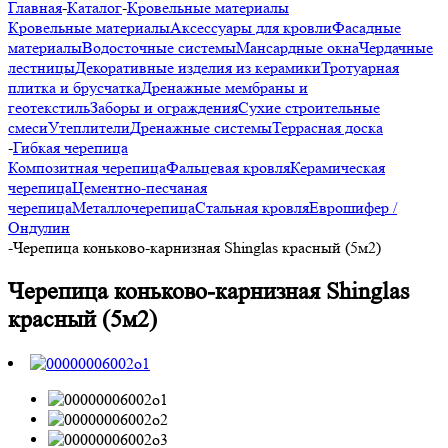
Главная
-
Каталог
-
Кровельные материалы
Кровельные материалы
Аксессуары для кровли
Фасадные
материалы
Водосточные системы
Мансардные окна
Чердачные
лестницы
Декоративные изделия из керамики
Тротуарная
плитка и брусчатка
Дренажные мембраны и
геотекстиль
Заборы и ограждения
Сухие строительные
смеси
Утеплители
Дренажные системы
Террасная доска
-
Гибкая черепица
Композитная черепица
Фальцевая кровля
Керамическая
черепица
Цементно-песчаная
черепица
Металлочерепица
Стальная кровля
Еврошифер /
Ондулин
-
Черепица коньково-карнизная Shinglas красный (5м2)
Черепица коньково-карнизная Shinglas
красный (5м2)