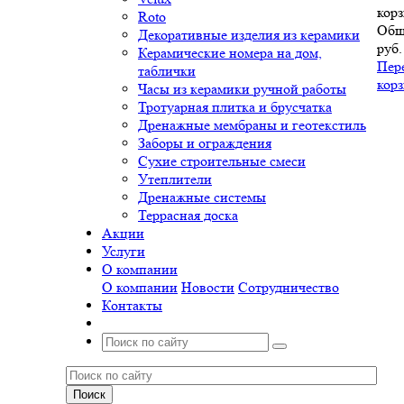
корз
Roto
Общ
Декоративные изделия из керамики
руб.
Керамические номера на дом,
Пер
таблички
кор
Часы из керамики ручной работы
Тротуарная плитка и брусчатка
Дренажные мембраны и геотекстиль
Заборы и ограждения
Сухие строительные смеси
Утеплители
Дренажные системы
Террасная доска
Акции
Услуги
О компании
О компании
Новости
Сотрудничество
Контакты