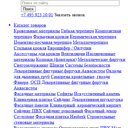
+7 495 923 10 01
Заказать звонок
Каталог товаров
Кровельные материалы
Гибкая черепица
Композитная
черепица
Фальцевая кровля
Керамическая черепица
Цементно-песчаная черепица
Металлочерепица
Стальная кровля
Еврошифер / Ондулин
Аксессуары для кровли
Вентиляция
Изоляционные
материалы
Колпаки (флюгарки)
Металлические фартуки
Снегозадержание
Шпили
Системы безопасности
Декоративные фигурные фартуки Аквасистем
Оклады
для дымовых труб
Саморезы кровельные, гвозди
Фанера, ОСП
Декоративные фигурные фартуки
Аквасистем
Фасадные материалы
Софиты
Искусственный камень
Клинкерная плитка
Сайдинг
Декоративная штукатурка
Фасадные панели
Клинкерный, керамический кирпич
Сайдинг ПВХ
Сайдинг цокольный
Фасадный декор
Coverstone
Фасадная плитка Hauberk
Строительные
стеновые материалы
Водосточные системы
Оцинкованная сталь
ПВХ
Медь