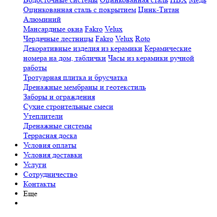
Оцинкованная сталь с покрытием
Цинк-Титан
Алюминий
Мансардные окна
Fakro
Velux
Чердачные лестницы
Fakro
Velux
Roto
Декоративные изделия из керамики
Керамические
номера на дом, таблички
Часы из керамики ручной
работы
Тротуарная плитка и брусчатка
Дренажные мембраны и геотекстиль
Заборы и ограждения
Сухие строительные смеси
Утеплители
Дренажные системы
Террасная доска
Условия оплаты
Условия доставки
Услуги
Сотрудничество
Контакты
Еще