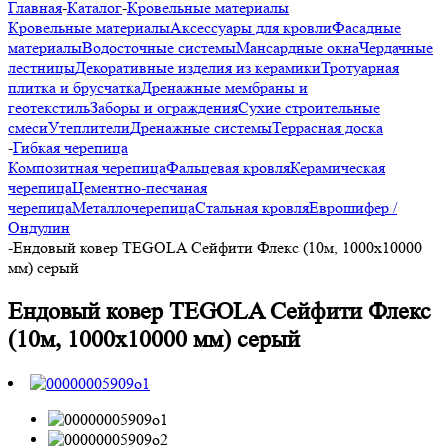
Главная
-
Каталог
-
Кровельные материалы
Кровельные материалы
Аксессуары для кровли
Фасадные
материалы
Водосточные системы
Мансардные окна
Чердачные
лестницы
Декоративные изделия из керамики
Тротуарная
плитка и брусчатка
Дренажные мембраны и
геотекстиль
Заборы и ограждения
Сухие строительные
смеси
Утеплители
Дренажные системы
Террасная доска
-
Гибкая черепица
Композитная черепица
Фальцевая кровля
Керамическая
черепица
Цементно-песчаная
черепица
Металлочерепица
Стальная кровля
Еврошифер /
Ондулин
-
Ендовый ковер TEGOLA Сейфити Флекс (10м, 1000х10000
мм) серый
Ендовый ковер TEGOLA Сейфити Флекс
(10м, 1000х10000 мм) серый