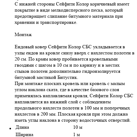
С нижней стороны Сейфити Колор коричневый имеет
покрытие в виде мелкодисперсного песка, который
предотвращает слипание битумного материала при
хранении и транспортировке.
Монтаж
Ендовый ковер Сейфити Колор СБС укладывается в
узлы ендов на кровле снизу вверх с нахлестом полотен в
20 см. По краям ковер пробивается кровельными
гвоздями с шагом в 10 см и по карнизу и в местах
стыков полотен дополнительно гидроизолируется
битумной мастикой Битустик.
При монтаже плоских кровель или кровель с малым
углом наклона ската, где в качестве базового слоя
применялась наплавляемая кровля, Сейфити Колор СБС
наплавляется на нижний слой с соблюдением
продольного нахлеста полотен в 100 мм и поперечных
нахлестов в 200 мм. Плоская кровля при этом должна
иметь углы наклона в сторону водосточных отверстий.
Длина
10 м
Ширина
1 м