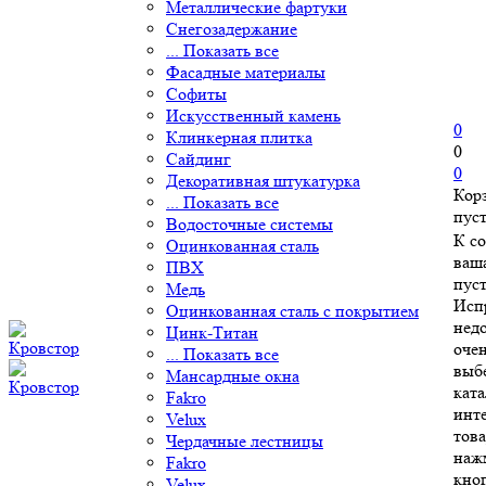
Металлические фартуки
Снегозадержание
... Показать все
Фасадные материалы
Софиты
Искусственный камень
0
Клинкерная плитка
0
Сайдинг
0
Декоративная штукатурка
Кор
... Показать все
пус
Водосточные системы
К с
Оцинкованная сталь
ваш
ПВХ
пуст
Медь
Исп
Оцинкованная сталь с покрытием
нед
Цинк-Титан
очен
... Показать все
выб
Мансардные окна
ката
Fakro
инт
Velux
това
Чердачные лестницы
наж
Fakro
кно
Velux