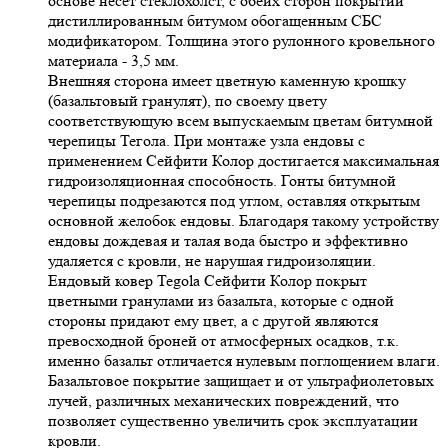
основе несет стеклохолст, с обеих сторон покрытий
дистиллированным битумом обогащенным СБС
модификатором. Толщина этого рулонного кровельного
материала - 3,5 мм.
Внешняя сторона имеет цветную каменную крошку
(базальтовый гранулят), по своему цвету
соответствующую всем выпускаемым цветам битумной
черепицы Тегола. При монтаже узла ендовы с
применением Сейфити Колор достигается максимальная
гидроизоляционная способность. Гонты битумной
черепицы подрезаются под углом, оставляя открытым
основной желобок ендовы. Благодаря такому устройству
ендовы дождевая и талая вода быстро и эффективно
удаляется с кровли, не нарушая гидроизоляции.
Ендовый ковер Tegola Сейфити Колор покрыт
цветными гранулами из базальта, которые с одной
стороны придают ему цвет, а с другой являются
превосходной броней от атмосферных осадков, т.к.
именно базальт отличается нулевым поглощением влаги.
Базальтовое покрытие защищает и от ультрафиолетовых
лучей, различных механических повреждений, что
позволяет существенно увеличить срок эксплуатации
кровли.