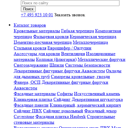
+7 495 923 10 01
Заказать звонок
Каталог товаров
Кровельные материалы
Гибкая черепица
Композитная
черепица
Фальцевая кровля
Керамическая черепица
Цементно-песчаная черепица
Металлочерепица
Стальная кровля
Еврошифер / Ондулин
Аксессуары для кровли
Вентиляция
Изоляционные
материалы
Колпаки (флюгарки)
Металлические фартуки
Снегозадержание
Шпили
Системы безопасности
Декоративные фигурные фартуки Аквасистем
Оклады
для дымовых труб
Саморезы кровельные, гвозди
Фанера, ОСП
Декоративные фигурные фартуки
Аквасистем
Фасадные материалы
Софиты
Искусственный камень
Клинкерная плитка
Сайдинг
Декоративная штукатурка
Фасадные панели
Клинкерный, керамический кирпич
Сайдинг ПВХ
Сайдинг цокольный
Фасадный декор
Coverstone
Фасадная плитка Hauberk
Строительные
стеновые материалы
Водосточные системы
Оцинкованная сталь
ПВХ
Медь