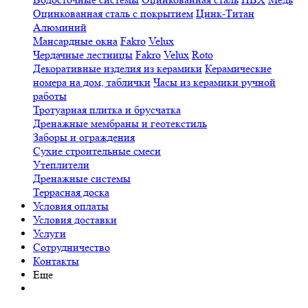
Оцинкованная сталь с покрытием
Цинк-Титан
Алюминий
Мансардные окна
Fakro
Velux
Чердачные лестницы
Fakro
Velux
Roto
Декоративные изделия из керамики
Керамические
номера на дом, таблички
Часы из керамики ручной
работы
Тротуарная плитка и брусчатка
Дренажные мембраны и геотекстиль
Заборы и ограждения
Сухие строительные смеси
Утеплители
Дренажные системы
Террасная доска
Условия оплаты
Условия доставки
Услуги
Сотрудничество
Контакты
Еще