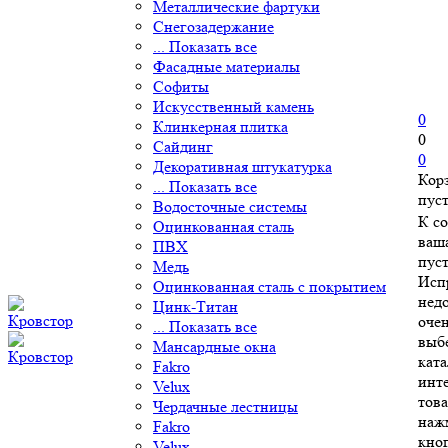
Металлические фартуки
Снегозадержание
... Показать все
Фасадные материалы
Софиты
Искусственный камень
0
Клинкерная плитка
0
Сайдинг
0
Декоративная штукатурка
Кор
... Показать все
пус
Водосточные системы
К с
Оцинкованная сталь
ваш
ПВХ
пуст
Медь
Исп
Оцинкованная сталь с покрытием
нед
Цинк-Титан
очен
... Показать все
выб
Мансардные окна
ката
Fakro
инт
Velux
това
Чердачные лестницы
наж
Fakro
кно
Velux