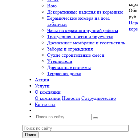
корз
Roto
Общ
Декоративные изделия из керамики
руб.
Керамические номера на дом,
Пер
таблички
кор
Часы из керамики ручной работы
Тротуарная плитка и брусчатка
Дренажные мембраны и геотекстиль
Заборы и ограждения
Сухие строительные смеси
Утеплители
Дренажные системы
Террасная доска
Акции
Услуги
О компании
О компании
Новости
Сотрудничество
Контакты