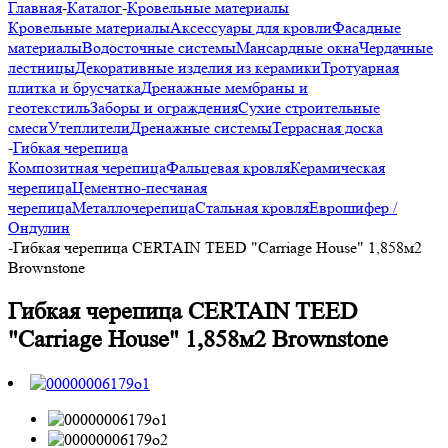
Главная
-
Каталог
-
Кровельные материалы
Кровельные материалы
Аксессуары для кровли
Фасадные
материалы
Водосточные системы
Мансардные окна
Чердачные
лестницы
Декоративные изделия из керамики
Тротуарная
плитка и брусчатка
Дренажные мембраны и
геотекстиль
Заборы и ограждения
Сухие строительные
смеси
Утеплители
Дренажные системы
Террасная доска
-
Гибкая черепица
Композитная черепица
Фальцевая кровля
Керамическая
черепица
Цементно-песчаная
черепица
Металлочерепица
Стальная кровля
Еврошифер /
Ондулин
-
Гибкая черепица CERTAIN TEED "Carriage House" 1,858м2
Brownstone
Гибкая черепица CERTAIN TEED
"Carriage House" 1,858м2 Brownstone