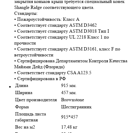
закрытия коньков крыш требуется специальный конек
Shangle Ridge соответствующего цвета.
Стандарты:
• Пожароустойчивость: Класс А
• Соответствует стандарту ASTM D3462
• Соответствует стандарту ASTM D3018 Тип I
• Соответствует стандарту UL 2218 Класс 1 по
прочности
• Соответствует стандарту ASTM D3161, класс F по
ветроустойчивости
• Сертифицирована Департаментом Контроля Качества
Майами Дейд (Флорида)
• Соответствет стандарту CSA A123.5
• Сертифицирована в РФ
Длина
915 мм.
Ширина
457 мм.
Цвет производителя
Brownstone
Форма
Шестигранник
Площадь листа
915*457
габаритная
Вес на м2
17,48 кг