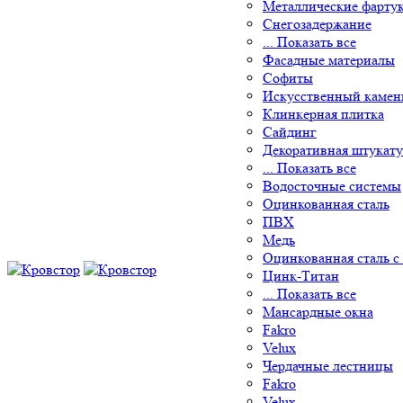
Металлические фарту
Снегозадержание
... Показать все
Фасадные материалы
Софиты
Искусственный камен
Клинкерная плитка
Сайдинг
Декоративная штукату
... Показать все
Водосточные системы
Оцинкованная сталь
ПВХ
Медь
Оцинкованная сталь с
Цинк-Титан
... Показать все
Мансардные окна
Fakro
Velux
Чердачные лестницы
Fakro
Velux