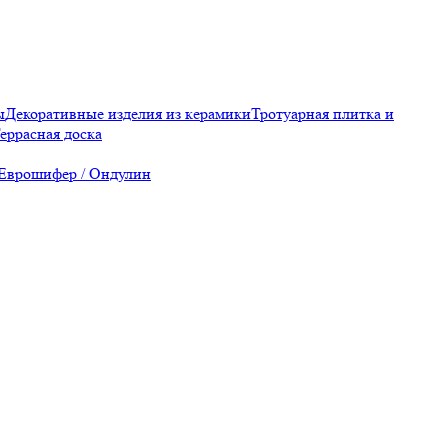
ы
Декоративные изделия из керамики
Тротуарная плитка и
еррасная доска
Еврошифер / Ондулин