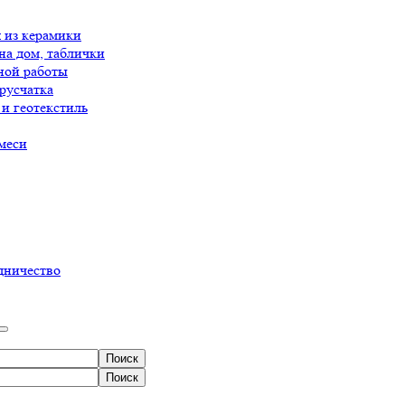
 из керамики
на дом, таблички
ной работы
русчатка
и геотекстиль
меси
дничество