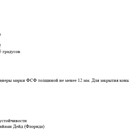
)
!
5 градусов.
анеры марки ФСФ толщиной не менее 12 мм. Для закрытия коньк
оустойчивости
айами Дейд (Флорида)