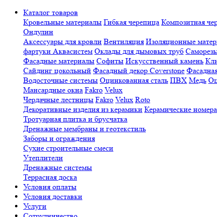
Каталог товаров
Кровельные материалы
Гибкая черепица
Композитная че
Ондулин
Аксессуары для кровли
Вентиляция
Изоляционные мате
фартуки Аквасистем
Оклады для дымовых труб
Саморезы
Фасадные материалы
Софиты
Искусственный камень
Кли
Сайдинг цокольный
Фасадный декор Coverstone
Фасадная
Водосточные системы
Оцинкованная сталь
ПВХ
Медь
Оц
Мансардные окна
Fakro
Velux
Чердачные лестницы
Fakro
Velux
Roto
Декоративные изделия из керамики
Керамические номера
Тротуарная плитка и брусчатка
Дренажные мембраны и геотекстиль
Заборы и ограждения
Сухие строительные смеси
Утеплители
Дренажные системы
Террасная доска
Условия оплаты
Условия доставки
Услуги
Сотрудничество