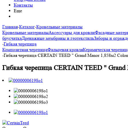
Контакты
Еще
Главная
-
Каталог
-
Кровельные материалы
Кровельные материалы
Аксессуары для кровли
Фасадные матер
брусчатка
Дренажные мембраны и геотекстиль
Заборы и огражд
-
Гибкая черепица
Композитная черепица
Фальцевая кровля
Керамическая черепиц
-
Гибкая черепица CERTAIN TEED " Grand Manor 1,858м2 Colonia
Гибкая черепица CERTAIN TEED " Grand Ma