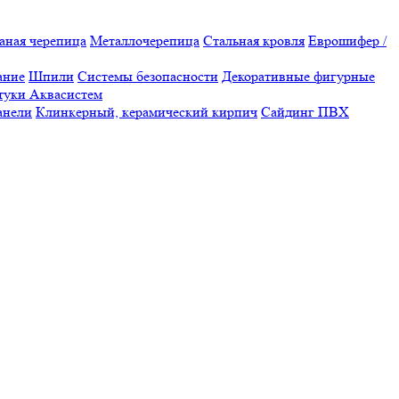
аная черепица
Металлочерепица
Стальная кровля
Еврошифер /
ание
Шпили
Системы безопасности
Декоративные фигурные
туки Аквасистем
анели
Клинкерный, керамический кирпич
Сайдинг ПВХ