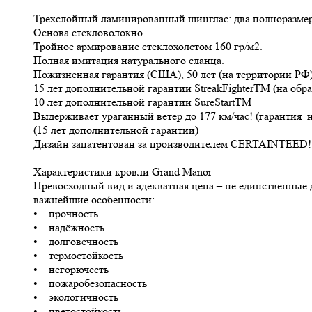
Трехслойный ламинированный шинглас: два полноразме
Основа стекловолокно.
Тройное армирование стеклохолстом 160 гр/м2.
Полная имитация натурального сланца.
Пожизненная гарантия (США), 50 лет (на территории РФ
15 лет дополнительной гарантии StreakFighterTM (на обра
10 лет дополнительной гарантии SureStartTM
Выдерживает ураганный ветер до 177 км/час! (гарантия 
(15 лет дополнительной гарантии)
Дизайн запатентован за производителем CERTAINTEED!
Характеристики кровли Grand Manor
Превосходный вид и адекватная цена – не единственные 
важнейшие особенности:
• прочность
• надёжность
• долговечность
• термостойкость
• негорючесть
• пожаробезопасность
• экологичность
• цветостойкость