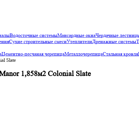
иалы
Водосточные системы
Мансардные окна
Чердачные лестниц
ения
Сухие строительные смеси
Утеплители
Дренажные системы
Т
а
Цементно-песчаная черепица
Металлочерепица
Стальная кровля
l Slate
nor 1,858м2 Colonial Slate