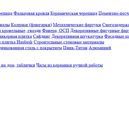
репица
Фальцевая кровля
Керамическая черепица
Цементно-песч
риалы
Колпаки (флюгарки)
Металлические фартуки
Снегозадерж
 кровельные, гвозди
Фанера, ОСП
Декоративные фигурные фар
нкерная плитка
Сайдинг
Декоративная штукатурка
Фасадные п
 плитка Hauberk
Строительные стеновые материалы
инкованная сталь с покрытием
Цинк-Титан
Алюминий
 на дом, таблички
Часы из керамики ручной работы