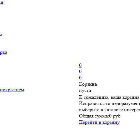
ки
ь
рка
0
0
0
Корзина
 покрытием
пуста
К сожалению, ваша корзина 
Исправить это недоразумени
выберите в каталоге интер
Общая сумма:
0 руб.
Перейти в корзину