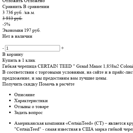
Отложить
Отложено
Сравнить
В сравнении
3 736 руб. /кв.м.
3 933 руб.
-5%
Экономия
197 руб.
Нет в наличии
-
+
В корзину
Купить в 1 клик
Гибкая черепица CERTAIN TEED " Grand Manor 1,858м2 Colonia
В соответствии с торговыми условиями, на сайте и в прайс-л
предложение, и мы предоставим вам лучшие цены.
Получить скидку
Помочь в расчёте
Описание
Характеристики
Отзывы о товаре
Задать вопрос
Американская компания «CertainTeed» (CT) – является к
"CertainTeed" - самая известная в США марка гибкой че