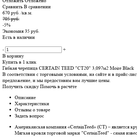
Отложить
Отложено
Сравнить
В сравнении
670 руб. /кв.м.
705 руб.
-5%
Экономия
35 руб.
Есть в наличии
-
+
В корзину
Купить в 1 клик
Гибкая черепица CERTAIN TEED "СТ20" 3,097м2 Moire Black
В соответствии с торговыми условиями, на сайте и в прайс-л
предложение, и мы предоставим вам лучшие цены.
Получить скидку
Помочь в расчёте
Описание
Характеристики
Отзывы о товаре
Задать вопрос
Американская компания «CertainTeed» (CT) – является к
Мягкая кровля торговой марки "CertainTeed" - самая из