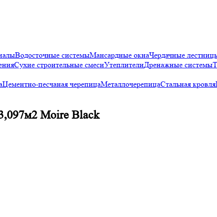
иалы
Водосточные системы
Мансардные окна
Чердачные лестниц
ения
Сухие строительные смеси
Утеплители
Дренажные системы
Т
а
Цементно-песчаная черепица
Металлочерепица
Стальная кровля
,097м2 Moire Black