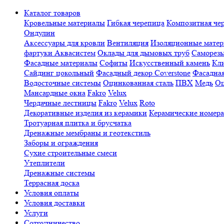
Каталог товаров
Кровельные материалы
Гибкая черепица
Композитная че
Ондулин
Аксессуары для кровли
Вентиляция
Изоляционные мате
фартуки Аквасистем
Оклады для дымовых труб
Саморезы
Фасадные материалы
Софиты
Искусственный камень
Кли
Сайдинг цокольный
Фасадный декор Coverstone
Фасадная
Водосточные системы
Оцинкованная сталь
ПВХ
Медь
Оц
Мансардные окна
Fakro
Velux
Чердачные лестницы
Fakro
Velux
Roto
Декоративные изделия из керамики
Керамические номера
Тротуарная плитка и брусчатка
Дренажные мембраны и геотекстиль
Заборы и ограждения
Сухие строительные смеси
Утеплители
Дренажные системы
Террасная доска
Условия оплаты
Условия доставки
Услуги
Сотрудничество