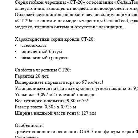
Серия гибкой черепицы «СТ-20» от компании «CertainTeed
огнеустойчив, защищен от воздействия водорослей и ми
Обладает звукопоглощающими и звукоизолирующими свойс
«CT-20» – экономичная модель черепицы CertainTeed, ср
моделях, толщина битума и отсутствие ламинации.
Характеристики серии кровли CT-20:
• стеклохолст
• окисленный битум
• базальтовый гранулят
Свойства черепицы CT20:
Гарантия 20 лет.
Выдерживает порывы ветра до 97 км/час!
Устанавливается на скатные кровли с углом наклона от 9,
Упаковка: 3,097 м2 полезной площади.
Вес готового покрытия: 9,80 кг/м2
Размер гонта: 0,305 х 0,915 м
Ширина видимой части гонта: 127 мм
Особенности:
требует сплошного основания OSB-3 или фанеры марки 
Стандарты: