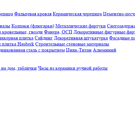
репица
Фальцевая кровля
Керамическая черепица
Цементно-песч
риалы
Колпаки (флюгарки)
Металлические фартуки
Снегозадерж
 кровельные, гвозди
Фанера, ОСП
Декоративные фигурные фар
нкерная плитка
Сайдинг
Декоративная штукатурка
Фасадные п
 плитка Hauberk
Строительные стеновые материалы
инкованная сталь с покрытием
Цинк-Титан
Алюминий
 на дом, таблички
Часы из керамики ручной работы