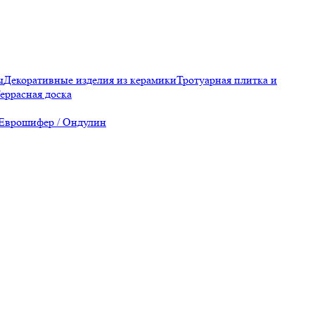
ы
Декоративные изделия из керамики
Тротуарная плитка и
еррасная доска
Еврошифер / Ондулин