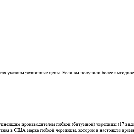
истах указаны розничные цены. Если вы получили более выгодно
рупнейшим производителем гибкой (битумной) черепицы (17 видов
вестная в США марка гибкой черепицы, которой в настоящее вре