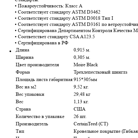
• Пожароустойчивость: Класс А
• Соответствует стандарту ASTM D3462
• Соответствует стандарту ASTM D3018 Тип I
• Соответствует стандарту ASTM D3161 по ветроустойчи
• Сертифицирована Департаментом Контроля Качества М
• Соответствет стандарту CSA A123.5
• Сертифицирована в РФ
Длина
0,915 м.
Ширина
0,305 м.
Цвет производителя
Moire Black
Форма
Трехлепестковый шинглз
Площадь листа габаритная
915*305мм
Вес на м2
9,52 кг.
Вес упаковки
29,48 кг
Вес
1,13 кг.
Страна
США
Количество в упаковке
26 шт.
Производитель
CertainTeed (CT)
Тип
Кровельное покрытие (Гибкая