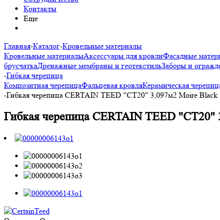
Контакты
Еще
Главная
-
Каталог
-
Кровельные материалы
Кровельные материалы
Аксессуары для кровли
Фасадные матер
брусчатка
Дренажные мембраны и геотекстиль
Заборы и огражд
-
Гибкая черепица
Композитная черепица
Фальцевая кровля
Керамическая черепиц
-
Гибкая черепица CERTAIN TEED "СТ20" 3,097м2 Moire Black
Гибкая черепица CERTAIN TEED "СТ20" 3