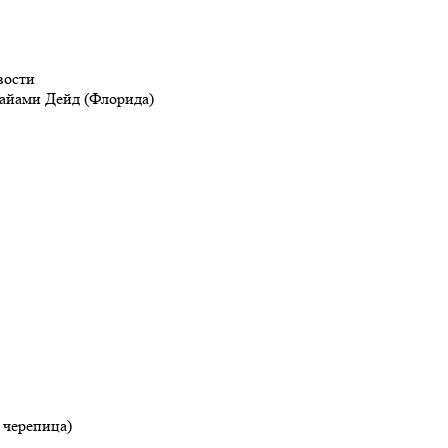
вости
айами Дейд (Флорида)
 черепица)