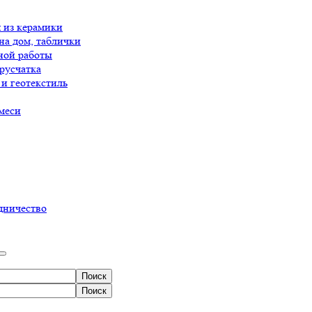
 из керамики
на дом, таблички
ной работы
русчатка
и геотекстиль
меси
дничество