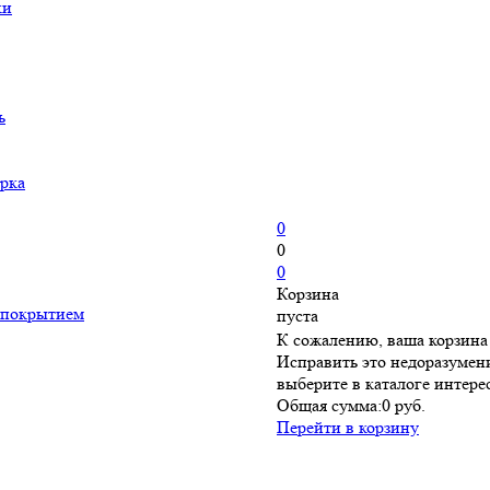
ки
ь
рка
0
0
0
Корзина
 покрытием
пуста
К сожалению, ваша корзина 
Исправить это недоразумени
выберите в каталоге интер
Общая сумма:
0 руб.
Перейти в корзину