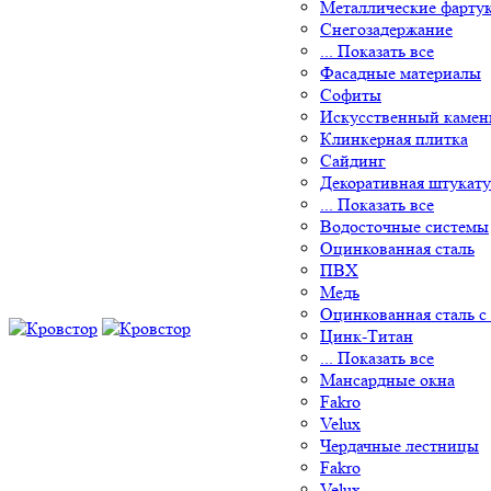
Металлические фарту
Снегозадержание
... Показать все
Фасадные материалы
Софиты
Искусственный камен
Клинкерная плитка
Сайдинг
Декоративная штукату
... Показать все
Водосточные системы
Оцинкованная сталь
ПВХ
Медь
Оцинкованная сталь с
Цинк-Титан
... Показать все
Мансардные окна
Fakro
Velux
Чердачные лестницы
Fakro
Velux