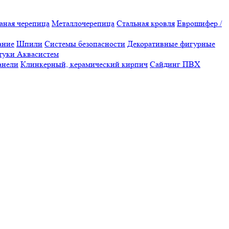
аная черепица
Металлочерепица
Стальная кровля
Еврошифер /
ание
Шпили
Системы безопасности
Декоративные фигурные
туки Аквасистем
анели
Клинкерный, керамический кирпич
Сайдинг ПВХ