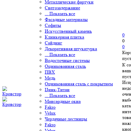
Металлические фартуки
Снегозадержание
... Показать все
Фасадные материалы
Софиты
Искусственный камень
0
Клинкерная плитка
0
Сайдинг
0
Декоративная штукатурка
Кор
... Показать все
пус
Водосточные системы
К с
Оцинкованная сталь
ваш
ПВХ
пуст
Медь
Исп
Оцинкованная сталь с покрытием
нед
Цинк-Титан
очен
... Показать все
выб
Мансардные окна
ката
Fakro
инт
Velux
това
Чердачные лестницы
наж
Fakro
кно
Velux