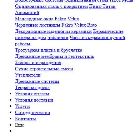
Оцинкованная сталь с покрытием
Цинк-Титан
Алюминий
Мансардные окна
Fakro
Velux
Чердачные лестницы
Fakro
Velux
Roto
Декоративные изделия из керамики
Керамические
номера на дом, таблички
Часы из керамики ручной
работы
Тротуарная плитка и брусчатка
Дренажные мембраны и геотекстиль
Заборы и ограждения
Сухие строительные смеси
Утеплители
Дренажные системы
Террасная доска
Условия оплаты
Условия доставки
Услуги
Сотрудничество
Контакты
Еще