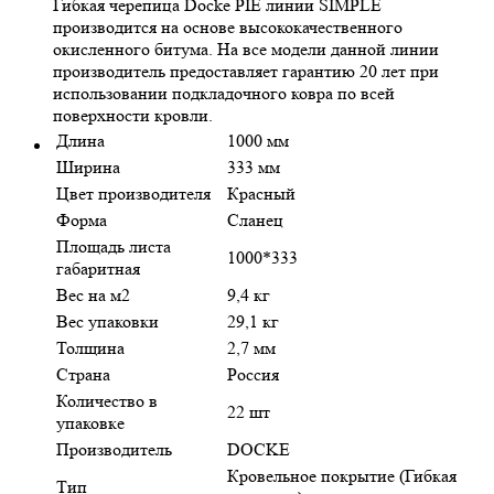
Гибкая черепица Docke PIE линии SIMPLE
производится на основе высококачественного
окисленного битума. На все модели данной линии
производитель предоставляет гарантию 20 лет при
использовании подкладочного ковра по всей
поверхности кровли.
Длина
1000 мм
Ширина
333 мм
Цвет производителя
Красный
Форма
Сланец
Площадь листа
1000*333
габаритная
Вес на м2
9,4 кг
Вес упаковки
29,1 кг
Толщина
2,7 мм
Страна
Россия
Количество в
22 шт
упаковке
Производитель
DOCKE
Кровельное покрытие (Гибкая
Тип