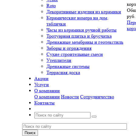
корз
Roto
Общ
Декоративные изделия из керамики
руб.
Керамические номера на дом,
Пер
таблички
кор
Часы из керамики ручной работы
Тротуарная плитка и брусчатка
Дренажные мембраны и геотекстиль
Заборы и ограждения
Сухие строительные смеси
Утеплители
Дренажные системы
Террасная доска
Акции
Услуги
О компании
О компании
Новости
Сотрудничество
Контакты