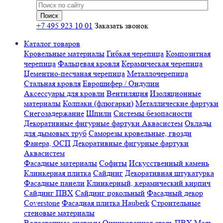
+7 495 923 10 01
Заказать звонок
Каталог товаров
Кровельные материалы
Гибкая черепица
Композитная
черепица
Фальцевая кровля
Керамическая черепица
Цементно-песчаная черепица
Металлочерепица
Стальная кровля
Еврошифер / Ондулин
Аксессуары для кровли
Вентиляция
Изоляционные
материалы
Колпаки (флюгарки)
Металлические фартуки
Снегозадержание
Шпили
Системы безопасности
Декоративные фигурные фартуки Аквасистем
Оклады
для дымовых труб
Саморезы кровельные, гвозди
Фанера, ОСП
Декоративные фигурные фартуки
Аквасистем
Фасадные материалы
Софиты
Искусственный камень
Клинкерная плитка
Сайдинг
Декоративная штукатурка
Фасадные панели
Клинкерный, керамический кирпич
Сайдинг ПВХ
Сайдинг цокольный
Фасадный декор
Coverstone
Фасадная плитка Hauberk
Строительные
стеновые материалы
Водосточные системы
Оцинкованная сталь
ПВХ
Медь