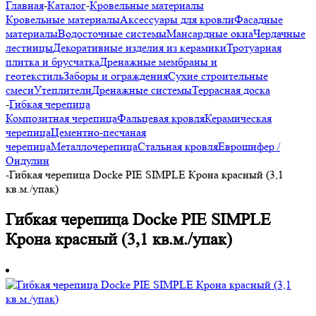
Главная
-
Каталог
-
Кровельные материалы
Кровельные материалы
Аксессуары для кровли
Фасадные
материалы
Водосточные системы
Мансардные окна
Чердачные
лестницы
Декоративные изделия из керамики
Тротуарная
плитка и брусчатка
Дренажные мембраны и
геотекстиль
Заборы и ограждения
Сухие строительные
смеси
Утеплители
Дренажные системы
Террасная доска
-
Гибкая черепица
Композитная черепица
Фальцевая кровля
Керамическая
черепица
Цементно-песчаная
черепица
Металлочерепица
Стальная кровля
Еврошифер /
Ондулин
-
Гибкая черепица Docke PIE SIMPLE Крона красный (3,1
кв.м./упак)
Гибкая черепица Docke PIE SIMPLE
Крона красный (3,1 кв.м./упак)