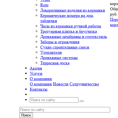
корз
Roto
Общ
Декоративные изделия из керамики
руб.
Керамические номера на дом,
Пер
таблички
кор
Часы из керамики ручной работы
Тротуарная плитка и брусчатка
Дренажные мембраны и геотекстиль
Заборы и ограждения
Сухие строительные смеси
Утеплители
Дренажные системы
Террасная доска
Акции
Услуги
О компании
О компании
Новости
Сотрудничество
Контакты