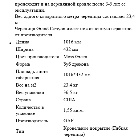
происходит и на деревянной кровле после 3-5 лет ее
эксплуатации.
Вес одного квадратного метра черепицы составляет 23,4
кг.
Черепица Grand Canyon имеет пожизненную гарантию
от производителя.
Длина
1016 мм
Ширина
432 мм
Цвет производителя
Moss Green
Форма
Зуб дракона
Площадь листа
1016*432 мм
габаритная
Вес на м2
23,4 кг
Вес упаковки
36,5 кг
Страна
США
Количество в
1,55 кв.м.
упаковке
Производитель
GAF
Кровельное покрытие (Гибкая
Тип
черепица)