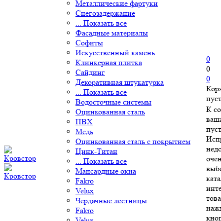
Металлические фартуки
Снегозадержание
... Показать все
Фасадные материалы
Софиты
Искусственный камень
0
Клинкерная плитка
0
Сайдинг
0
Декоративная штукатурка
Кор
... Показать все
пус
Водосточные системы
К с
Оцинкованная сталь
ваш
ПВХ
пуст
Медь
Исп
Оцинкованная сталь с покрытием
нед
Цинк-Титан
очен
... Показать все
выб
Мансардные окна
ката
Fakro
инт
Velux
това
Чердачные лестницы
наж
Fakro
кно
Velux