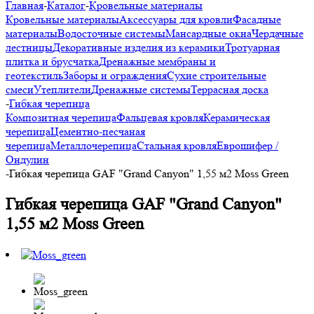
Главная
-
Каталог
-
Кровельные материалы
Кровельные материалы
Аксессуары для кровли
Фасадные
материалы
Водосточные системы
Мансардные окна
Чердачные
лестницы
Декоративные изделия из керамики
Тротуарная
плитка и брусчатка
Дренажные мембраны и
геотекстиль
Заборы и ограждения
Сухие строительные
смеси
Утеплители
Дренажные системы
Террасная доска
-
Гибкая черепица
Композитная черепица
Фальцевая кровля
Керамическая
черепица
Цементно-песчаная
черепица
Металлочерепица
Стальная кровля
Еврошифер /
Ондулин
-
Гибкая черепица GAF "Grand Canyon" 1,55 м2 Moss Green
Гибкая черепица GAF "Grand Canyon"
1,55 м2 Moss Green