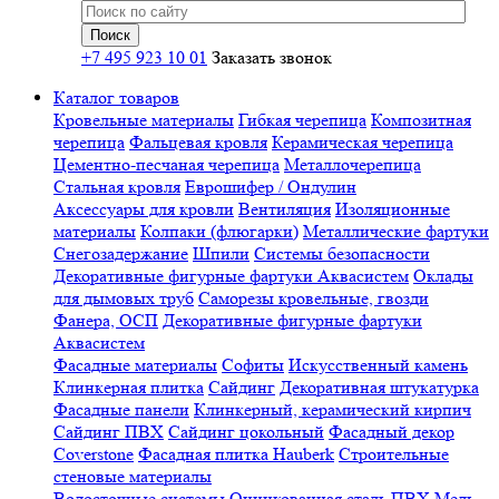
+7 495 923 10 01
Заказать звонок
Каталог товаров
Кровельные материалы
Гибкая черепица
Композитная
черепица
Фальцевая кровля
Керамическая черепица
Цементно-песчаная черепица
Металлочерепица
Стальная кровля
Еврошифер / Ондулин
Аксессуары для кровли
Вентиляция
Изоляционные
материалы
Колпаки (флюгарки)
Металлические фартуки
Снегозадержание
Шпили
Системы безопасности
Декоративные фигурные фартуки Аквасистем
Оклады
для дымовых труб
Саморезы кровельные, гвозди
Фанера, ОСП
Декоративные фигурные фартуки
Аквасистем
Фасадные материалы
Софиты
Искусственный камень
Клинкерная плитка
Сайдинг
Декоративная штукатурка
Фасадные панели
Клинкерный, керамический кирпич
Сайдинг ПВХ
Сайдинг цокольный
Фасадный декор
Coverstone
Фасадная плитка Hauberk
Строительные
стеновые материалы
Водосточные системы
Оцинкованная сталь
ПВХ
Медь