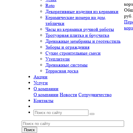
корз
Roto
Общ
Декоративные изделия из керамики
руб.
Керамические номера на дом,
Пер
таблички
кор
Часы из керамики ручной работы
Тротуарная плитка и брусчатка
Дренажные мембраны и геотекстиль
Заборы и ограждения
Сухие строительные смеси
Утеплители
Дренажные системы
Террасная доска
Акции
Услуги
О компании
О компании
Новости
Сотрудничество
Контакты