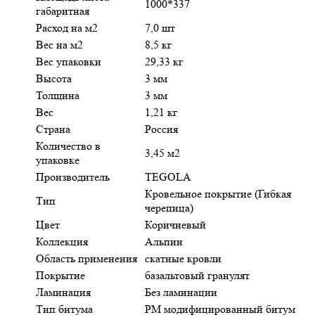
1000*337
габаритная
Расход на м2
7,0 шт
Вес на м2
8,5 кг
Вес упаковки
29,33 кг
Высота
3 мм
Толщина
3 мм
Вес
1,21 кг
Страна
Россия
Количество в
3,45 м2
упаковке
Производитель
TEGOLA
Кровельное покрытие (Гибкая
Тип
черепица)
Цвет
Коричневый
Коллекция
Альпин
Область применения
скатные кровли
Покрытие
базальтовый гранулят
Ламинация
Без ламинации
Тип битума
PM модифицированный битум