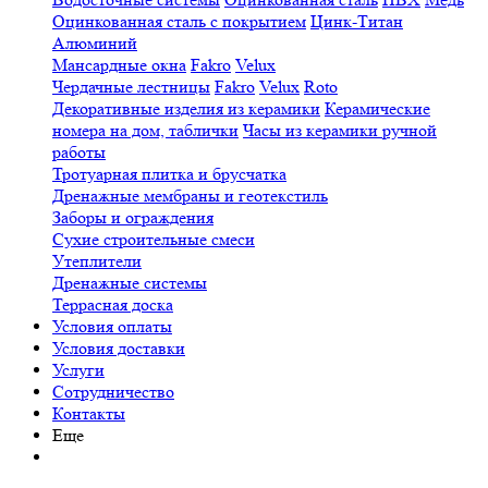
Оцинкованная сталь с покрытием
Цинк-Титан
Алюминий
Мансардные окна
Fakro
Velux
Чердачные лестницы
Fakro
Velux
Roto
Декоративные изделия из керамики
Керамические
номера на дом, таблички
Часы из керамики ручной
работы
Тротуарная плитка и брусчатка
Дренажные мембраны и геотекстиль
Заборы и ограждения
Сухие строительные смеси
Утеплители
Дренажные системы
Террасная доска
Условия оплаты
Условия доставки
Услуги
Сотрудничество
Контакты
Еще