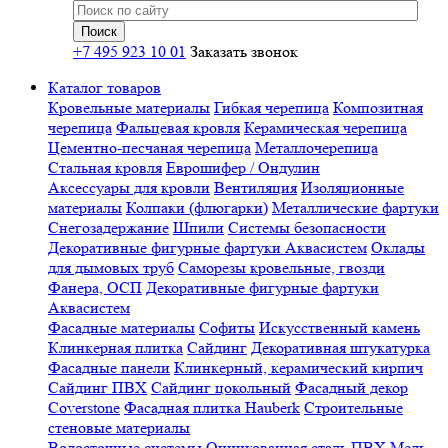
+7 495 923 10 01
Заказать звонок
Каталог товаров
Кровельные материалы
Гибкая черепица
Композитная
черепица
Фальцевая кровля
Керамическая черепица
Цементно-песчаная черепица
Металлочерепица
Стальная кровля
Еврошифер / Ондулин
Аксессуары для кровли
Вентиляция
Изоляционные
материалы
Колпаки (флюгарки)
Металлические фартуки
Снегозадержание
Шпили
Системы безопасности
Декоративные фигурные фартуки Аквасистем
Оклады
для дымовых труб
Саморезы кровельные, гвозди
Фанера, ОСП
Декоративные фигурные фартуки
Аквасистем
Фасадные материалы
Софиты
Искусственный камень
Клинкерная плитка
Сайдинг
Декоративная штукатурка
Фасадные панели
Клинкерный, керамический кирпич
Сайдинг ПВХ
Сайдинг цокольный
Фасадный декор
Coverstone
Фасадная плитка Hauberk
Строительные
стеновые материалы
Водосточные системы
Оцинкованная сталь
ПВХ
Медь