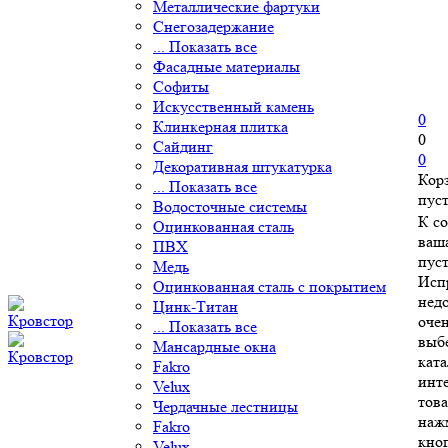
Металлические фартуки
Снегозадержание
... Показать все
Фасадные материалы
Софиты
Искусственный камень
0
Клинкерная плитка
0
Сайдинг
0
Декоративная штукатурка
Кор
... Показать все
пус
Водосточные системы
К с
Оцинкованная сталь
ваш
ПВХ
пуст
Медь
Исп
Оцинкованная сталь с покрытием
нед
Цинк-Титан
очен
... Показать все
выб
Мансардные окна
ката
Fakro
инт
Velux
това
Чердачные лестницы
наж
Fakro
кно
Velux