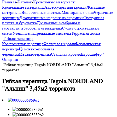
Главная
-
Каталог
-
Кровельные материалы
Кровельные материалы
Аксессуары для кровли
Фасадные
материалы
Водосточные системы
Мансардные окна
Чердачные
лестницы
Декоративные изделия из керамики
Тротуарная
плитка и брусчатка
Дренажные мембраны и
геотекстиль
Заборы и ограждения
Сухие строительные
смеси
Утеплители
Дренажные системы
Террасная доска
-
Гибкая черепица
Композитная черепица
Фальцевая кровля
Керамическая
черепица
Цементно-песчаная
черепица
Металлочерепица
Стальная кровля
Еврошифер /
Ондулин
-
Гибкая черепица Tegola NORDLAND "Альпин" 3,45м2
терракота
Гибкая черепица Tegola NORDLAND
"Альпин" 3,45м2 терракота