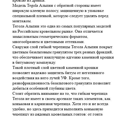
кровлю из дранки.
Модель Tegola Альпин с обратной стороны имеет
широкую клеевую полосу, защищенную в упаковке
специальной пленкой, которую следует удалять перед
монтажом.
Тегола Альпин это одна из самых популярных моделей
на Российском кровельном рынке. Она отличается
замысловатым геометрическим форматом,
многообразием и цветовыми оттенками.
Снаружи слой гибкой черепицы Тегола Альпин покрыт
цветным базальтовым гранулятом трех разных фракций,
что обеспечивает наилучшую адгезию каменной крошки
в битумному компаунду.
Такой плотный слой цветной каменной крошки
позволяет надежно защитить битум от негативного
воздействия на него лучей УФ. Кроме того,
разнофракционность базальтового гранулята позволяет
добиться особенной глубины цвета.
Стоит обратить внимание на то, что гибкая черепица
Тегола не имеет в своем арсенале таких элементов, как
коньковая и карнизная черепица. Хотя это и не всегда
удобно, но здесь приходится выполнять коньковую
черепицу из рядовых кровельных гонтов: от гонта