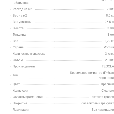
1000*337
габаритная
Расход на м2
7 шт.
Вес на м2
8,5 кг.
Вес упаковки
25,5 кг
Высота
3 мм
Толщина
3 мм
Вес
1,22 кг.
Страна
Россия
Количество в упаковке
3 кв.м.
Объём
21 шт.
Производитель
TEGOLA
Кровельное покрытие (Гибкая
Тип
черепица)
Цвет
Красный
Коллекция
Смальто
Область применения
скатная кровля
Покрытие
базальтовый гранулят
Ламинация
Без ламинации