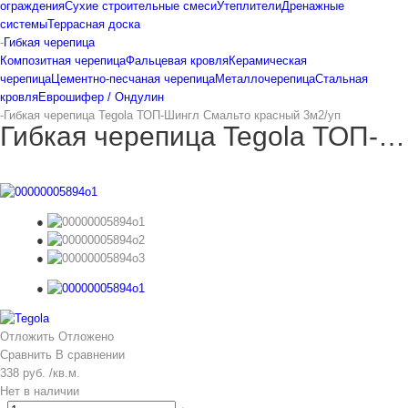
ограждения
Сухие строительные смеси
Утеплители
Дренажные
системы
Террасная доска
-
Гибкая черепица
Композитная черепица
Фальцевая кровля
Керамическая
черепица
Цементно-песчаная черепица
Металлочерепица
Стальная
кровля
Еврошифер / Ондулин
-
Гибкая черепица Tegola ТОП-Шингл Смальто красный 3м2/уп
Гибкая черепица Tegola ТОП-Шингл Смальто красный 3м2/уп
Отложить
Отложено
Сравнить
В сравнении
338 руб. /кв.м.
Нет в наличии