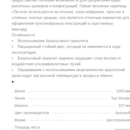
предоставляет большие возможности для оформления крыш
различных размеров и конфигураций. Гибкая битумная черепица
«Тегола» используется на плоских, конусообразных, простых и
сложных скатных крышах, она является отличным вариантом для
оформления куполообразных конструкций и скругленных
мансард.
Особенности:
• Использование базальтового гранулята.
• Насыщенный стойкий цвет, который не изменяется в ходе
эксплуатации.
• Базальтовый гранулят надежно защищает слои битума от
воздействия ультрафиолетовых лучей.
• Окрашивание с использованием неорганических красителей
происходит при высокой температуре в процессе обжига.
Длина
1000 мм
Линия
Top Shingle
Ширина
337 мм
Цвет производителя
Красный
Форма
Шестигранник
Площадь листа