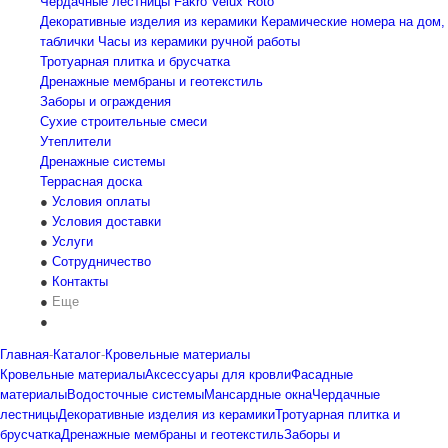
Чердачные лестницы
Fakro
Velux
Roto
Декоративные изделия из керамики
Керамические номера на дом,
таблички
Часы из керамики ручной работы
Тротуарная плитка и брусчатка
Дренажные мембраны и геотекстиль
Заборы и ограждения
Сухие строительные смеси
Утеплители
Дренажные системы
Террасная доска
Условия оплаты
Условия доставки
Услуги
Сотрудничество
Контакты
Еще
Главная
-
Каталог
-
Кровельные материалы
Кровельные материалы
Аксессуары для кровли
Фасадные
материалы
Водосточные системы
Мансардные окна
Чердачные
лестницы
Декоративные изделия из керамики
Тротуарная плитка и
брусчатка
Дренажные мембраны и геотекстиль
Заборы и