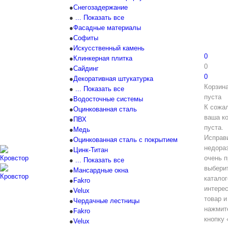
Снегозадержание
... Показать все
Фасадные материалы
Софиты
Искусственный камень
0
Клинкерная плитка
0
Сайдинг
0
Декоративная штукатурка
Корзин
... Показать все
пуста
Водосточные системы
К сожа
Оцинкованная сталь
ваша к
ПВХ
пуста.
Медь
Исправ
Оцинкованная сталь с покрытием
недора
Цинк-Титан
очень п
... Показать все
выбери
Мансардные окна
каталог
Fakro
интере
Velux
товар и
Чердачные лестницы
нажмит
Fakro
кнопку 
Velux