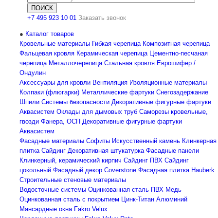
+7 495 923 10 01
Заказать звонок
Каталог товаров
Кровельные материалы
Гибкая черепица
Композитная черепица
Фальцевая кровля
Керамическая черепица
Цементно-песчаная
черепица
Металлочерепица
Стальная кровля
Еврошифер /
Ондулин
Аксессуары для кровли
Вентиляция
Изоляционные материалы
Колпаки (флюгарки)
Металлические фартуки
Снегозадержание
Шпили
Системы безопасности
Декоративные фигурные фартуки
Аквасистем
Оклады для дымовых труб
Саморезы кровельные,
гвозди
Фанера, ОСП
Декоративные фигурные фартуки
Аквасистем
Фасадные материалы
Софиты
Искусственный камень
Клинкерная
плитка
Сайдинг
Декоративная штукатурка
Фасадные панели
Клинкерный, керамический кирпич
Сайдинг ПВХ
Сайдинг
цокольный
Фасадный декор Coverstone
Фасадная плитка Hauberk
Строительные стеновые материалы
Водосточные системы
Оцинкованная сталь
ПВХ
Медь
Оцинкованная сталь с покрытием
Цинк-Титан
Алюминий
Мансардные окна
Fakro
Velux