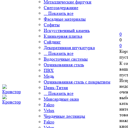
Металлические фартуки
Снегозадержание
... Показать все
Фасадные материалы
Софиты
Искусственный камень
0
Клинкерная плитка
0
Сайдинг
0
Декоративная штукатурка
Кор
... Показать все
пус
Водосточные системы
К с
Оцинкованная сталь
ваш
ПВХ
пуст
Медь
Исп
Оцинкованная сталь с покрытием
нед
Цинк-Титан
очен
... Показать все
выб
Мансардные окна
ката
Fakro
инт
Velux
това
Чердачные лестницы
наж
Fakro
кно
Velux