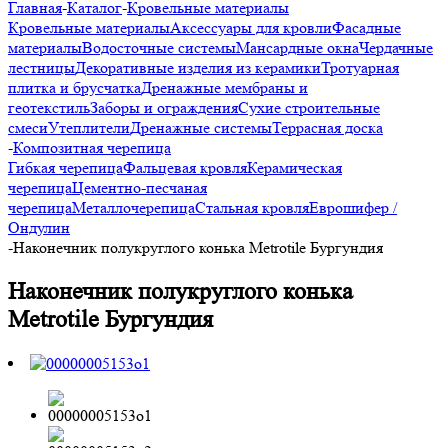
Главная
-
Каталог
-
Кровельные материалы
Кровельные материалы
Аксессуары для кровли
Фасадные
материалы
Водосточные системы
Мансардные окна
Чердачные
лестницы
Декоративные изделия из керамики
Тротуарная
плитка и брусчатка
Дренажные мембраны и
геотекстиль
Заборы и ограждения
Сухие строительные
смеси
Утеплители
Дренажные системы
Террасная доска
-
Композитная черепица
Гибкая черепица
Фальцевая кровля
Керамическая
черепица
Цементно-песчаная
черепица
Металлочерепица
Стальная кровля
Еврошифер /
Ондулин
-
Наконечник полукруглого конька Metrotile Бургундия
Наконечник полукруглого конька
Metrotile Бургундия