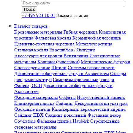
+7 495 923 10 01
Заказать звонок
Каталог товаров
Кровельные материалы
Гибкая черепица
Композитная
черепица
Фальцевая кровля
Керамическая черепица
Цементно-песчаная черепица
Металлочерепица
Стальная кровля
Еврошифер / Ондулин
Аксессуары для кровли
Вентиляция
Изоляционные
материалы
Колпаки (флюгарки)
Металлические фартуки
Снегозадержание
Шпили
Системы безопасности
Декоративные фигурные фартуки Аквасистем
Оклады
для дымовых труб
Саморезы кровельные, гвозди
Фанера, ОСП
Декоративные фигурные фартуки
Аквасистем
Фасадные материалы
Софиты
Искусственный камень
Клинкерная плитка
Сайдинг
Декоративная штукатурка
Фасадные панели
Клинкерный, керамический кирпич
Сайдинг ПВХ
Сайдинг цокольный
Фасадный декор
Coverstone
Фасадная плитка Hauberk
Строительные
стеновые материалы
Водосточные системы
Оцинкованная сталь
ПВХ
Медь