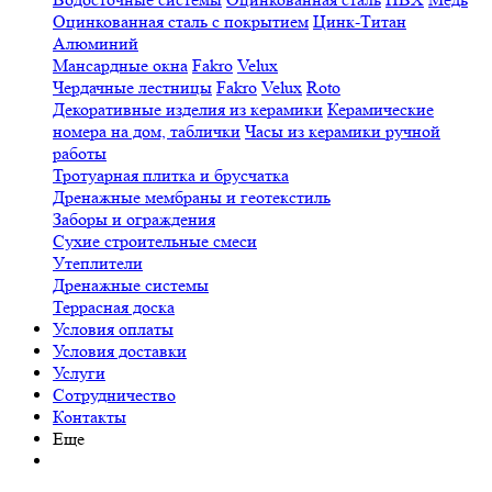
Оцинкованная сталь с покрытием
Цинк-Титан
Алюминий
Мансардные окна
Fakro
Velux
Чердачные лестницы
Fakro
Velux
Roto
Декоративные изделия из керамики
Керамические
номера на дом, таблички
Часы из керамики ручной
работы
Тротуарная плитка и брусчатка
Дренажные мембраны и геотекстиль
Заборы и ограждения
Сухие строительные смеси
Утеплители
Дренажные системы
Террасная доска
Условия оплаты
Условия доставки
Услуги
Сотрудничество
Контакты
Еще