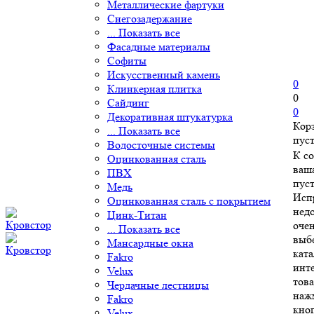
Металлические фартуки
Снегозадержание
... Показать все
Фасадные материалы
Софиты
Искусственный камень
0
Клинкерная плитка
0
Сайдинг
0
Декоративная штукатурка
Кор
... Показать все
пус
Водосточные системы
К с
Оцинкованная сталь
ваш
ПВХ
пуст
Медь
Исп
Оцинкованная сталь с покрытием
нед
Цинк-Титан
очен
... Показать все
выб
Мансардные окна
ката
Fakro
инт
Velux
това
Чердачные лестницы
наж
Fakro
кно
Velux