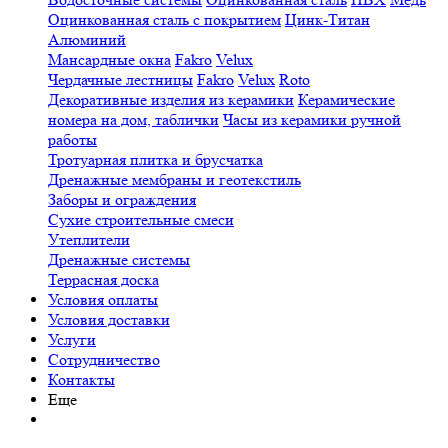
Оцинкованная сталь с покрытием
Цинк-Титан
Алюминий
Мансардные окна
Fakro
Velux
Чердачные лестницы
Fakro
Velux
Roto
Декоративные изделия из керамики
Керамические
номера на дом, таблички
Часы из керамики ручной
работы
Тротуарная плитка и брусчатка
Дренажные мембраны и геотекстиль
Заборы и ограждения
Сухие строительные смеси
Утеплители
Дренажные системы
Террасная доска
Условия оплаты
Условия доставки
Услуги
Сотрудничество
Контакты
Еще