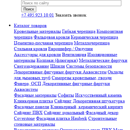
+7 495 923 10 01
Заказать звонок
Каталог товаров
Кровельные материалы
Гибкая черепица
Композитная
черепица
Фальцевая кровля
Керамическая черепица
Цементно-песчаная черепица
Металлочерепица
Стальная кровля
Еврошифер / Ондулин
Аксессуары для кровли
Вентиляция
Изоляционные
материалы
Колпаки (флюгарки)
Металлические фартуки
Снегозадержание
Шпили
Системы безопасности
Декоративные фигурные фартуки Аквасистем
Оклады
для дымовых труб
Саморезы кровельные, гвозди
Фанера, ОСП
Декоративные фигурные фартуки
Аквасистем
Фасадные материалы
Софиты
Искусственный камень
Клинкерная плитка
Сайдинг
Декоративная штукатурка
Фасадные панели
Клинкерный, керамический кирпич
Сайдинг ПВХ
Сайдинг цокольный
Фасадный декор
Coverstone
Фасадная плитка Hauberk
Строительные
стеновые материалы
Водосточные системы
Оцинкованная сталь
ПВХ
Медь