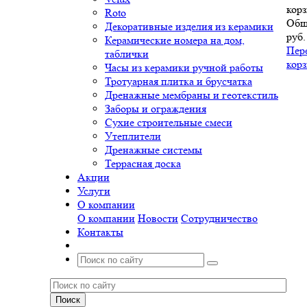
корз
Roto
Общ
Декоративные изделия из керамики
руб.
Керамические номера на дом,
Пер
таблички
кор
Часы из керамики ручной работы
Тротуарная плитка и брусчатка
Дренажные мембраны и геотекстиль
Заборы и ограждения
Сухие строительные смеси
Утеплители
Дренажные системы
Террасная доска
Акции
Услуги
О компании
О компании
Новости
Сотрудничество
Контакты