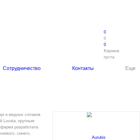
0
0
0
Корзина
пуста
Сотрудничество
Контакты
Еще
ди и медных сплавов.
й Luvata, крупным
 фирма разработала
чневого, синего,