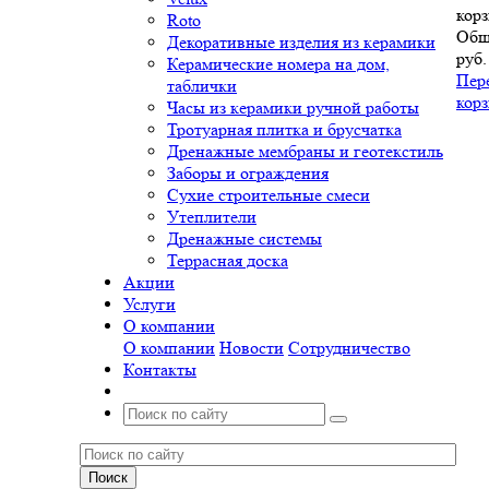
корз
Roto
Общ
Декоративные изделия из керамики
руб.
Керамические номера на дом,
Пер
таблички
кор
Часы из керамики ручной работы
Тротуарная плитка и брусчатка
Дренажные мембраны и геотекстиль
Заборы и ограждения
Сухие строительные смеси
Утеплители
Дренажные системы
Террасная доска
Акции
Услуги
О компании
О компании
Новости
Сотрудничество
Контакты